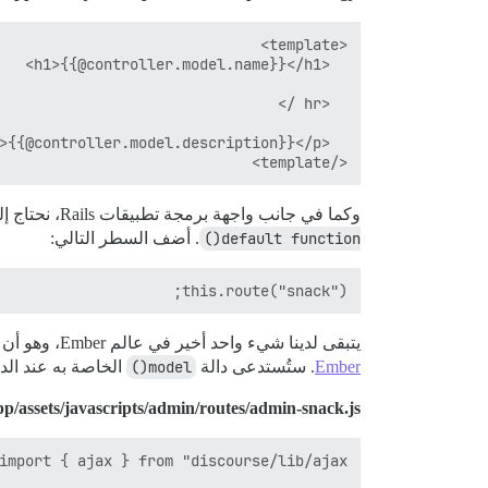
</template>

وكما في جانب واجهة برمجة تطبيقات Rails، نحتاج إلى ربط المسار. افتح الملف
default function()
. أضف السطر التالي:
this.route("snack");

يتبقى لدينا شيء واحد أخير في عالم Ember، وهو أن يقوم تطبيق Ember بإجراء طلب AJAX لجلب بيانات JSON الخاصة بنا من الخادم. دعنا ننشئ ملفًا أخيرًا. سيكون هذا
Ember
. ستُستدعى دالة
model()
الخاصة به عند الد
pp/assets/javascripts/admin/routes/admin-snack.js