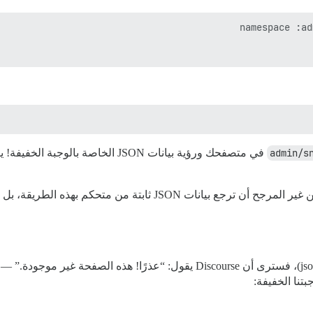
في متصفحك ورؤية بيانات JSON الخاصة 
بالطبع، أثناء بناء ميزتك لإضافة المزيد من التعقيد، من غير المرجح أن
نا الخفيفة: