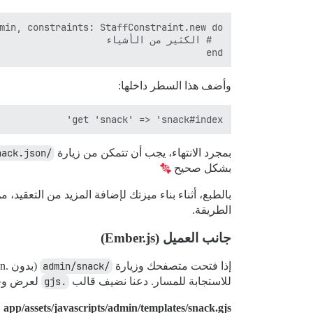
end

وأضف هذا السطر داخلها:
get 'snack' => 'snack#index'

بمجرد الانتهاء، يجب أن تتمكن من زيارة
/admin/snack.json
بشكل صحيح
الطريقة.
جانب العميل (Ember.js)
إذا فتحت متصفحك وزيارة
/admin/snack
للاستجابة للمسار. دعنا نضيف قالب
.gjs
لعرض وجبت
app/assets/javascripts/admin/templates/snack.gjs