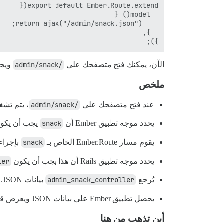
});

الآن، يمكنك فتح متصفحك على
/admin/snack
ويجب
ملخص
عند فتح متصفحك على
/admin/snack
، يتم تشغيل 
يحدد موجه تطبيق Ember أن
snack
يجب أن يكون
يقوم مسار Ember.Route الخاص بـ
snack
بإجراء طلب
يحدد موجه تطبيق Rails أن هذا يجب أن يكون
ler
يُرجع
admin_snack_controller
بيانات JSON.
يحصل تطبيق Ember على بيانات JSON ويعرض قالب
أين تذهب من هنا