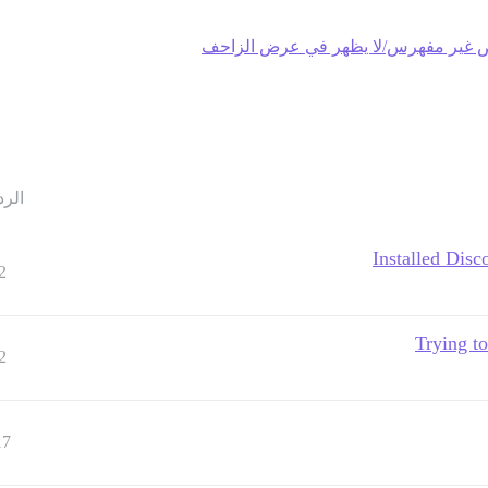
 غير مفهرس/لا يظهر في عرض الزاحف
الرد
Installed Disc
2
Trying to
2
17