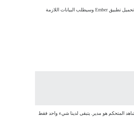
في متصفحك، يجب أن تُظهر الوجبة الخفيفة باستخدام “المكدس الكامل”، وبمعنى آخر سيتم تحميل تطبيق Ember وسيطلب البيانات اللازمة
د المتحكم هو مدير. يتبقى لدينا شيء واحد فقط