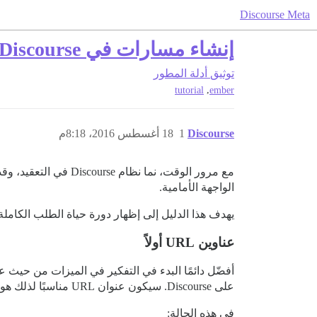
Discourse Meta
إنشاء مسارات في Discourse وعرض البيانات
توثيق
أدلة المطور
,
tutorial
ember
Discourse
1
18 أغسطس 2016، 8:18م
الواجهة الأمامية.
يهدف هذا الدليل إلى إظهار دورة حياة الطلب الكاملة في Discourse وشرح الخطوات اللازمة إذا كنت ترغب في بناء صفحة جديدة بعنوان URL خاص بها
عناوين URL أولاً
على Discourse. سيكون عنوان URL مناسبًا لذلك هو
في هذه الحالة: