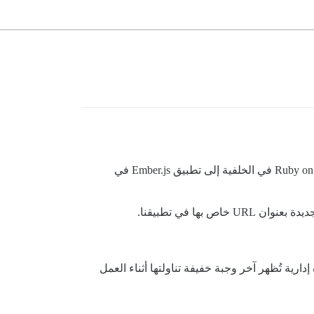
مع مرور الوقت، نما نظام Discourse في التعقيد، وقد يكون من المُربك للمبتدئين فهم كيفية انتقال البيانات من تطبيق Ruby on Rails في الخلفية إلى تطبيق Ember.js في
نفترض أننا نريد بناء ميزة إدارية تُظهر آخر وجبة خفيفة تناولتها أثناء العمل