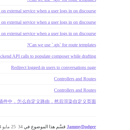
 on external service when a user logs in on discourse
 on external service when a user logs in on discourse
 on external service when a user logs in on discourse
Can we use `.gjs` for route templates?
ckend API calls to populate composer while drafting?
Redirect logged-in users to conversations page
Controllers and Routes
Controllers and Routes
插件中，怎么自定义路由，然后渲染自定义页面？
JammyDodger
قسَّم هذا الموضوع في
34
25 مايو 2024، 7:30م