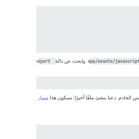
app/assets/javascrip
وابحث عن دالة
export 
مسار