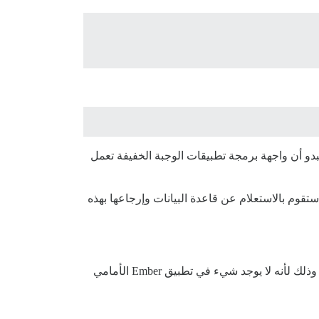
بالوجبة الخفيفة! يبدو أن واجهة برمجة تطبيقات الوجبة الخفيفة تعمل
 ترجع بيانات JSON ثابتة من متحكم بهذه الطريقة، بل ستقوم بالاستعلام عن قاعدة البيانات وإرجاعها بهذه
(بدون .json)، فسترى أن Discourse يقول: “عذرًا! هذه الصفحة غير موجودة.” — وذلك لأنه لا يوجد شيء في تطبيق Ember الأمامي