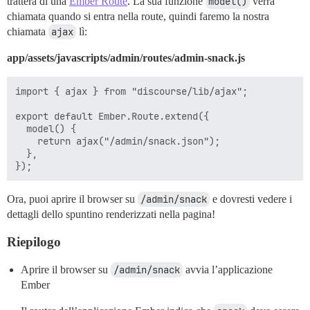
tratterà di una
Ember Route
. La sua funzione
model()
verrà
chiamata quando si entra nella route, quindi faremo la nostra
chiamata
ajax
lì:
app/assets/javascripts/admin/routes/admin-snack.js
import { ajax } from "discourse/lib/ajax";

export default Ember.Route.extend({

  model() {

    return ajax("/admin/snack.json");

  },

Ora, puoi aprire il browser su
/admin/snack
e dovresti vedere i
dettagli dello spuntino renderizzati nella pagina!
Riepilogo
Aprire il browser su
/admin/snack
avvia l’applicazione
Ember