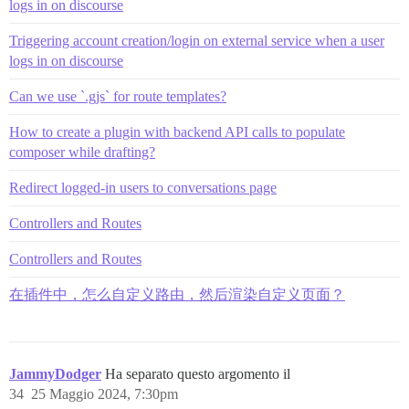
logs in on discourse
Triggering account creation/login on external service when a user
logs in on discourse
Can we use `.gjs` for route templates?
How to create a plugin with backend API calls to populate
composer while drafting?
Redirect logged-in users to conversations page
Controllers and Routes
Controllers and Routes
在插件中，怎么自定义路由，然后渲染自定义页面？
JammyDodger
Ha separato questo argomento il
34
25 Maggio 2024, 7:30pm