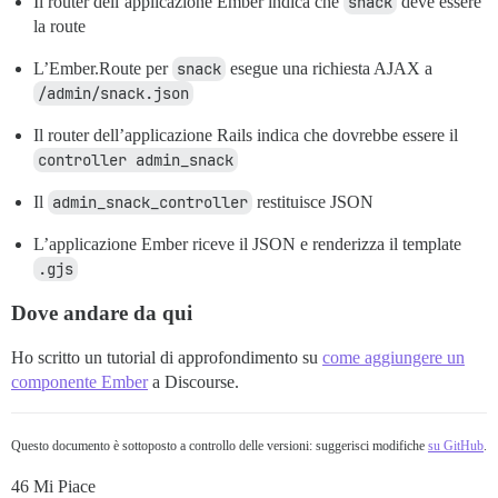
Il router dell’applicazione Ember indica che
snack
deve essere
la route
L’Ember.Route per
snack
esegue una richiesta AJAX a
/admin/snack.json
Il router dell’applicazione Rails indica che dovrebbe essere il
controller admin_snack
Il
admin_snack_controller
restituisce JSON
L’applicazione Ember riceve il JSON e renderizza il template
.gjs
Dove andare da qui
Ho scritto un tutorial di approfondimento su
come aggiungere un
componente Ember
a Discourse.
Questo documento è sottoposto a controllo delle versioni: suggerisci modifiche
su GitHub
.
46 Mi Piace