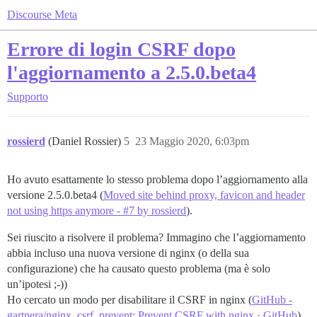
Discourse Meta
Errore di login CSRF dopo
l'aggiornamento a 2.5.0.beta4
Supporto
rossierd
(Daniel Rossier)
5
23 Maggio 2020, 6:03pm
Ho avuto esattamente lo stesso problema dopo l’aggiornamento alla
versione 2.5.0.beta4 (
Moved site behind proxy, favicon and header
not using https anymore - #7 by rossierd
).
Sei riuscito a risolvere il problema? Immagino che l’aggiornamento
abbia incluso una nuova versione di nginx (o della sua
configurazione) che ha causato questo problema (ma è solo
un’ipotesi ;-))
Ho cercato un modo per disabilitare il CSRF in nginx (
GitHub -
gartnera/nginx_csrf_prevent: Prevent CSRF with nginx · GitHub
),