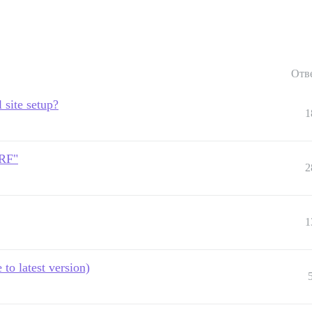
Отв
 site setup?
1
SRF"
2
1
to latest version)