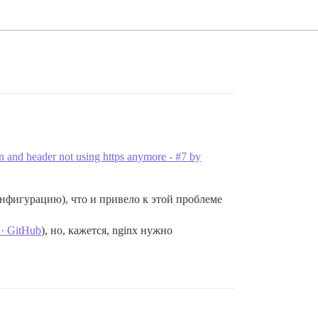
n and header not using https anymore - #7 by
нфигурацию), что и привело к этой проблеме
 · GitHub
), но, кажется, nginx нужно