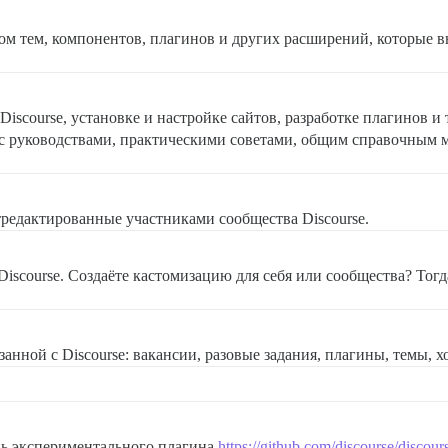
м тем, компонентов, плагинов и других расширений, которые в
scourse, установке и настройке сайтов, разработке плагинов и 
 с руководствами, практическими советами, общим справочным 
тредактированные участниками сообщества Discourse.
 Discourse. Создаёте кастомизацию для себя или сообщества? Тогд
анной с Discourse: вакансии, разовые задания, плагины, темы, х
нь экспериментального плагина
https://github.com/discourse/discours