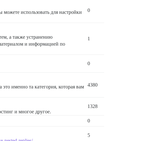
0
ы можете использовать для настройки
тем, а также устранению
1
материалом и информацией по
0
4380
а это именно та категория, которая вам
1328
остинг и многое другое.
0
5
e-nested-replies/