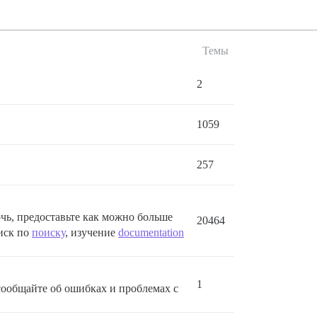
Темы
2
1059
257
чь, предоставьте как можно больше
20464
оиск по
поиску
, изучение
documentation
1
сообщайте об ошибках и проблемах с