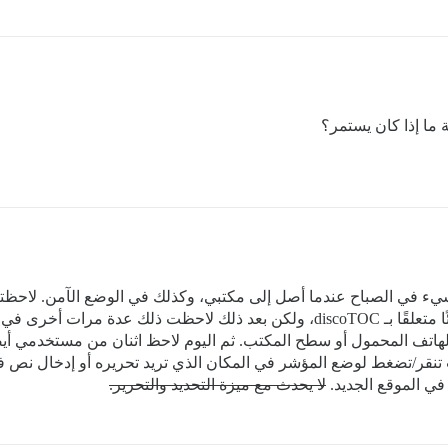
ما إذا كان يستمر؟
يء في الصباح عندما أصل إلى مكتبي، وكذلك في الوضع الآمن. لاحظته 
دليل المشرف الخاص بنا واعتقدت أنه ربما يكون شيئًا متعلقًا بـ discoTOC، ولكن ب
اتف المحمول أو سطح المكتب. ثم اليوم لاحظ اثنان من مستخدمي أيضًا أ
تنقر/تضغط لوضع المؤشر في المكان الذي تريد تحريره أو إدخال نص في
ي الموقع الجديد.
لا يحدث مع ميزة التحديد والتحرير.