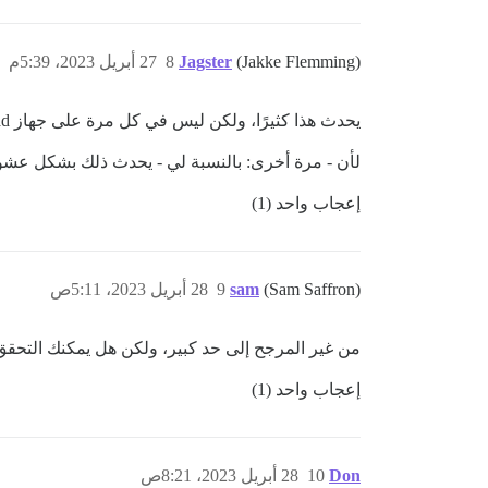
(Jakke Flemming)
Jagster
8
27 أبريل 2023، 5:39م
يحدث هذا كثيرًا، ولكن ليس في كل مرة على جهاز iPad الخاص بي أيضًا. لقد ألقيت اللوم على نفسي، فأنا ألمس الشاشة بطريقة ما قبل الضغط على شريط الأدوات.
لأن - مرة أخرى: بالنسبة لي - يحدث ذلك بشكل عشوائي جدًا
إعجاب واحد (1)
(Sam Saffron)
sam
9
28 أبريل 2023، 5:11ص
من غير المرجح إلى حد كبير، ولكن هل يمكنك التح
إعجاب واحد (1)
Don
10
28 أبريل 2023، 8:21ص