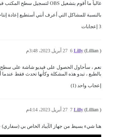
غالباً ما أقوم بتشغيل OBS لتسجيل سطح المكتب في الخلفية، وقد ساعدني ذلك مرات عديدة في التقاط مشاكل غريبة في برامج مختلفة والحصول على خطوات إعادة الإنتاج.
بالنسبة للمشاكل التي أعرف أنني أستطيع إعادة إنتاجها بسهولة أكبر، أستخدم areX
3 إعجابات
(Lillian )
Lilly
6
27 أبريل 2023، 3:48م
بالطبع ، تبدو هذه المشكلة وكأنها تحدث فقط عندما 
إعجاب واحد (1)
(Lillian )
Lilly
7
27 أبريل 2023، 4:14م
هنا شيء بسيط من جهاز الآيباد الخاص بي (سفاري) حي