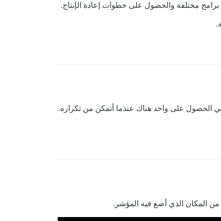
خاص بي. إنه يحدث على جهاز iPad الخاص بي أيضًا ، لذا يمكنني الحصول على واحد هناك عندما أتمكن من تكراره.
 من المكان الذي أضع فيه المؤشر.