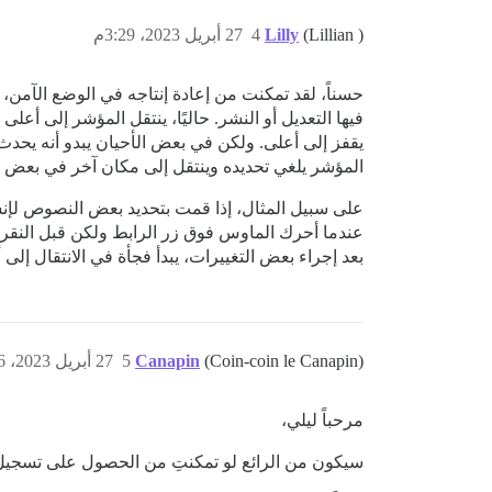
(Lillian )
Lilly
4
27 أبريل 2023، 3:29م
حسناً، لقد تمكنت من إعادة إنتاجه في الوضع الآمن،
فيها التعديل أو النشر. حاليًا، ينتقل المؤشر إلى
يقفز إلى أعلى. ولكن في بعض الأحيان يبدو أنه يحد
المؤشر يلغي تحديده وينتقل إلى مكان آخر في بعض ا
على سبيل المثال، إذا قمت بتحديد بعض النصوص لإنشا
عندما أحرك الماوس فوق زر الرابط ولكن قبل النقر عل
بعد إجراء بعض التغييرات، يبدأ فجأة في الانتقال إل
(Coin-coin le Canapin)
Canapin
5
27 أبريل 2023، 3:46م
مرحباً ليلي،
سيكون من الرائع لو تمكنتِ من الحصول على تسجيل 