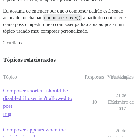
Eu gostaria de entender por que o composer padrão está sendo
acionado ao chamar
composer.save()
a partir do controller e
como posso impedir que o composer padrão abra ao postar um
tópico usando meu composer personalizado.
2 curtidas
Tópicos relacionados
Tópico
Respostas
Visualizações
Atividade
Composer shortcut should be
21 de
disabled if user isn't allowed to
10
1324
Dezembro de
post
2017
Bug
Composer appears when the
20 de