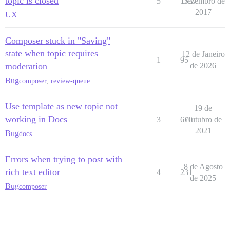
topic is closed
5
1537
Dezembro de
2017
UX
Composer stuck in "Saving"
state when topic requires
12 de Janeiro
1
95
moderation
de 2026
Bug
composer
,
review-queue
Use template as new topic not
19 de
working in Docs
3
670
Outubro de
2021
Bug
docs
Errors when trying to post with
8 de Agosto
rich text editor
4
231
de 2025
Bug
composer