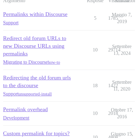
Argomento
Risposte
Visualizzazioni
Attività
Permalinks within Discourse
Maggio 7,
5
1785
2019
Support
Redirect old forum URLs to
new Discourse URLs using
Settembre
10
29714
permalinks
13, 2024
Migrating to Discourse
how-to
Redirecting the old forum urls
Settembre
to the discourse
18
1422
11, 2020
Support
unsupported-install
Permalink overhead
Ottobre 17,
10
2018
2016
Development
Custom permalink for topics?
Giugno 15,
10
4808