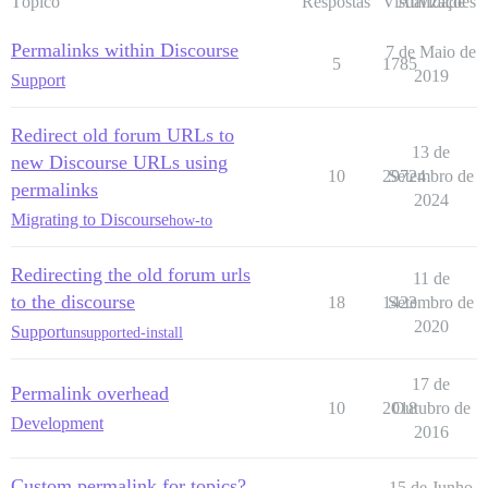
Tópico
Respostas
Visualizações
Atividade
Permalinks within Discourse
7 de Maio de
5
1785
2019
Support
Redirect old forum URLs to
13 de
new Discourse URLs using
10
29724
Setembro de
permalinks
2024
Migrating to Discourse
how-to
Redirecting the old forum urls
11 de
to the discourse
18
1423
Setembro de
2020
Support
unsupported-install
17 de
Permalink overhead
10
2018
Outubro de
Development
2016
Custom permalink for topics?
15 de Junho