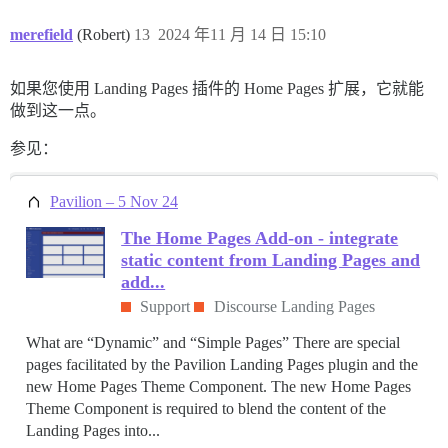
merefield
(Robert)
13
2024 年11 月 14 日 15:10
如果您使用 Landing Pages 插件的 Home Pages 扩展，它就能
做到这一点。
参见：
Pavilion – 5 Nov 24
The Home Pages Add-on - integrate
static content from Landing Pages and
add...
Support
Discourse Landing Pages
What are “Dynamic” and “Simple Pages” There are special
pages facilitated by the Pavilion Landing Pages plugin and the
new Home Pages Theme Component. The new Home Pages
Theme Component is required to blend the content of the
Landing Pages into...