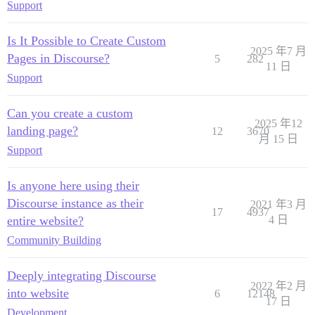
Support
Is It Possible to Create Custom
2025 年7 月
Pages in Discourse?
5
282
11 日
Support
Can you create a custom
2025 年12
landing page?
12
3670
月 15 日
Support
Is anyone here using their
Discourse instance as their
2021 年3 月
17
4937
entire website?
4 日
Community Building
Deeply integrating Discourse
2022 年2 月
into website
6
12148
17 日
Development