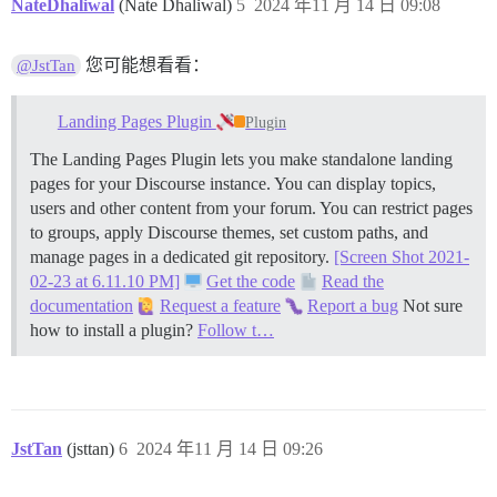
NateDhaliwal
(Nate Dhaliwal)
5
2024 年11 月 14 日 09:08
您可能想看看：
@JstTan
Landing Pages Plugin
Plugin
The Landing Pages Plugin lets you make standalone landing
pages for your Discourse instance. You can display topics,
users and other content from your forum. You can restrict pages
to groups, apply Discourse themes, set custom paths, and
manage pages in a dedicated git repository.
[Screen Shot 2021-
02-23 at 6.11.10 PM]
Get the code
Read the
documentation
Request a feature
Report a bug
Not sure
how to install a plugin?
Follow t…
JstTan
(jsttan)
6
2024 年11 月 14 日 09:26