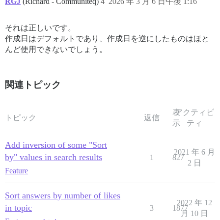
RGJ
(Richard - Communiteq)
4
2026 年 3 月 6 日午後 1:16
それは正しいです。
作成日はデフォルトであり、作成日を逆にしたものはほと
んど使用できないでしょう。
関連トピック
表
アクティビ
トピック
返信
示
ティ
Add inversion of some "Sort
2021 年 6 月
by" values in search results
1
827
2 日
Feature
Sort answers by number of likes
2022 年 12
in topic
3
1877
月 10 日