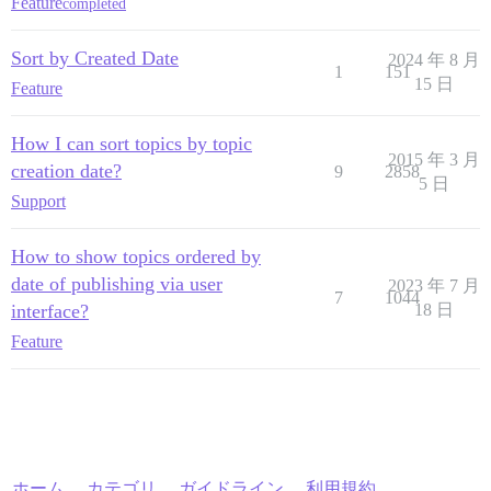
Feature
completed
Sort by Created Date
2024 年 8 月
1
151
15 日
Feature
How I can sort topics by topic
2015 年 3 月
creation date?
9
2858
5 日
Support
How to show topics ordered by
date of publishing via user
2023 年 7 月
7
1044
interface?
18 日
Feature
ホーム
カテゴリ
ガイドライン
利用規約