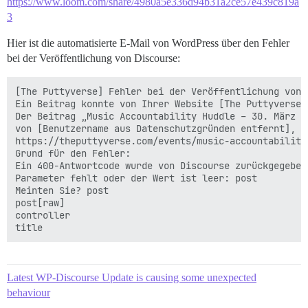
https://www.loom.com/share/4980a5e336d94b31a2ce57e439c819a
3
Hier ist die automatisierte E-Mail von WordPress über den Fehler
bei der Veröffentlichung von Discourse:
[The Puttyverse] Fehler bei der Veröffentlichung von D
Ein Beitrag konnte von Ihrer Website [The Puttyverse]
Der Beitrag „Music Accountability Huddle – 30. März 2
von [Benutzername aus Datenschutzgründen entfernt], a
https://theputtyverse.com/events/music-accountability
Grund für den Fehler:

Ein 400-Antwortcode wurde von Discourse zurückgegeben.
Parameter fehlt oder der Wert ist leer: post

Meinten Sie? post

post[raw]

controller

Latest WP-Discourse Update is causing some unexpected
behaviour