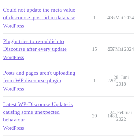
Could not update the meta value
of discourse_post_id in database
1
416
28. Mai 2024
WordPress
Plugin tries to re-publish to
Discourse after every update
15
457
28. Mai 2024
WordPress
Posts and pages aren't uploading
28. Juni
from WP discourse plugin
1
2201
2018
WordPress
Latest WP-Discourse Update is
causing some unexpected
24. Februar
20
1483
behaviour
2022
WordPress