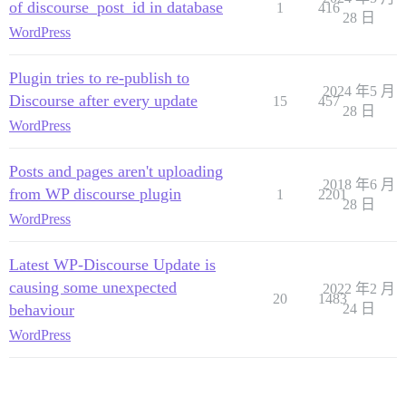
of discourse_post_id in database
1
416
28 日
WordPress
Plugin tries to re-publish to
2024 年5 月
Discourse after every update
15
457
28 日
WordPress
Posts and pages aren't uploading
2018 年6 月
from WP discourse plugin
1
2201
28 日
WordPress
Latest WP-Discourse Update is
causing some unexpected
2022 年2 月
20
1483
behaviour
24 日
WordPress