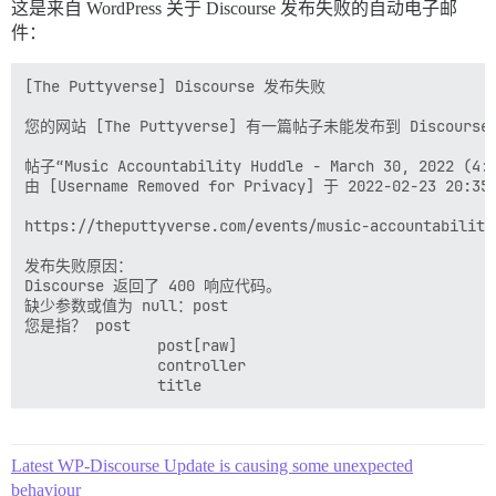
这是来自 WordPress 关于 Discourse 发布失败的自动电子邮
件：
[The Puttyverse] Discourse 发布失败

您的网站 [The Puttyverse] 有一篇帖子未能发布到 Discourse。
帖子“Music Accountability Huddle - March 30, 2022 (4
由 [Username Removed for Privacy] 于 2022-02-23 20:3
https://theputtyverse.com/events/music-accountability
发布失败原因：

Discourse 返回了 400 响应代码。

缺少参数或值为 null：post

您是指？ post

               post[raw]

               controller

Latest WP-Discourse Update is causing some unexpected
behaviour