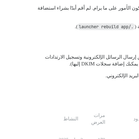
ير إعدادات SMTP، فستكون الأمور على ما يرام. لم أقم أبدًا بشراء استضافة
).
./launcher rebuild app
إرسال الرسائل الإلكترونية وتسجيل الارتدادات
مرات
ود
النشاط
العرض