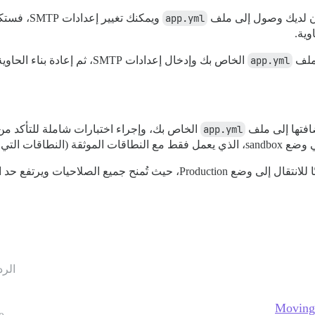
app.yml
ويمكنك تغي
app.yml
الخاص بك وإدخال إعدادات SMTP، ثم إعادة بناء الحاوية (
app.yml
الخاص بك، وإجراء اختبارات شاملة للتأكد من 
لات DKIM إليها).
لصلاحيات ويرتفع حد البريد الإلكتروني.
الرد
Moving