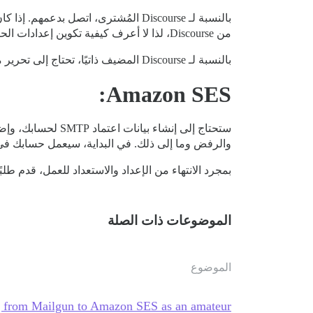
بالنسبة لـ Discourse المُشترى، اتصل بدعمهم. إذا كان لديك وصول إلى ملف
من Discourse، لذا لا أعرف كيفية تكوين إعدادات الحاوية.
بالنسبة لـ Discourse المضيف ذاتيًا، تحتاج إلى تحرير ملف
Amazon SES:
ستحتاج إلى إنشاء بيانات اعتماد SMTP لحسابك، وإضافتها إلى ملف
والرفض وما إلى ذلك. في البداية، سيعمل حسابك في وضع sandbox، الذي يعمل فقط مع النطاقات الموثقة (النطاقات التي يمكنك إضافة سج
بمجرد الانتهاء من الإعداد والاستعداد للعمل، قدم طلبًا للانتقال إلى وضع Production، حيث تُمنح جميع ا
الموضوعات ذات الصلة
الموضوع
 from Mailgun to Amazon SES as an amateur