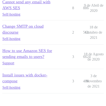
Cannot send any email with
9 de Abril de
AWS SES
8
886
2020
Self-hosting
Change SMTP on cloud
18 de
discourse
2
562
Outubro de
2021
Self-hosting
How to use Amazon SES for
18 de Agosto
sending emails to users?
3
6624
de 2020
Support
Install issues with docker-
3 de
compose
3
488
Novembro
de 2021
Self-hosting