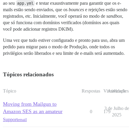
ao seu
app.yml
e testar exaustivamente para garantir que os e-
mails estão sendo enviados, que os
bounces
e rejeições estão sendo
registrados, etc. Inicialmente, você operará no modo de
sandbox
,
que só funciona com domínios verificados (domínios aos quais
você pode adicionar registros DKIM).
Uma vez que tudo estiver configurado e pronto para uso, abra um
pedido para migrar para o modo de Produção, onde todos os
privilégios serão liberados e seu limite de e-mails será aumentado.
Tópicos relacionados
Tópico
Respostas
Visualizações
Atividade
Moving from Mailgun to
3 de Julho de
Amazon SES as an amateur
0
179
2025
Support
email