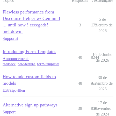
Tópico
Respostas
Visualizações
Atividade
Flawless performance from
Discourse Helper w/ Gemini 3
5 de
... until now ! eeeegads!
3
173
Fevereiro de
2026
meltdown!
Support
ai
Introducing Form Templates
16 de Junho
40
8244
Announcements
de 2026
feedback
,
new-feature
,
form-templates
How to add custom fields to
30 de
models
48
9171
Setembro de
2025
Extras
pavilion
17 de
Alternative sign up pathways
38
858
Novembro
Support
de 2024