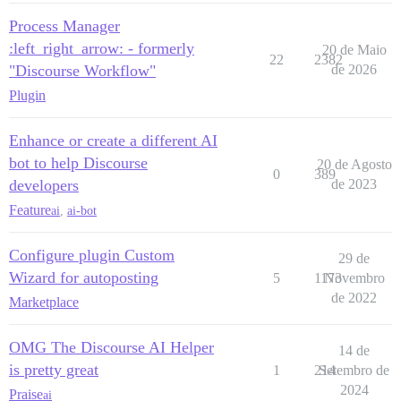
Process Manager
:left_right_arrow: - formerly
20 de Maio
22
2382
"Discourse Workflow"
de 2026
Plugin
Enhance or create a different AI
bot to help Discourse
20 de Agosto
0
389
developers
de 2023
Feature
ai
,
ai-bot
Configure plugin Custom
29 de
Wizard for autoposting
5
1173
Novembro
de 2022
Marketplace
OMG The Discourse AI Helper
14 de
is pretty great
1
214
Setembro de
2024
Praise
ai