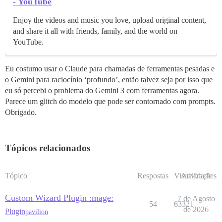
- YouTube
Enjoy the videos and music you love, upload original content,
and share it all with friends, family, and the world on
YouTube.
Eu costumo usar o Claude para chamadas de ferramentas pesadas e
o Gemini para raciocínio ‘profundo’, então talvez seja por isso que
eu só percebi o problema do Gemini 3 com ferramentas agora.
Parece um glitch do modelo que pode ser contornado com prompts.
Obrigado.
Tópicos relacionados
Tópico
Respostas
Visualizações
Atividade
Custom Wizard Plugin :mage:
7 de Agosto
54
63321
de 2026
Plugin
pavilion