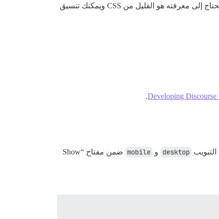
يمكن تخصيص كل مكون بشكل أكبر في ورقة أنماط منفصلة حتى لا يتم الكتابة فوق تغييراتك عند تحديث المكونات. كل ما تحتاج إلى معرفته هو القليل من CSS ويمكنك تنسيق
.
Developing Discours
 التبويب
desktop
و
mobile
ضمن مفتاح “Show