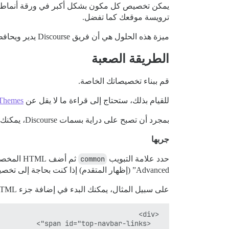
ترويسة موقعك كما تفضل.
ميزة هذه الحلول هي أن فريق Discourse يدير ويحافظ ويحدث جميع هذه المكونات، وهي تعمل بالفعل للجوال.
الطريقة الصعبة
قم ببناء تخصيصاتك الخاصة.
للقيام بذلك، ستحتاج إلى قراءة ما لا يقل عن
 Themes
بمجرد أن تصبح على دراية بسمات Discourse، يمكنك البدء في بناء سمتك.
جربها
حدد علامة التبويب
common
ثم أضف HTML المخصص الخاص بك في علامة التبويب
Advanced” (إظهار المتقدم) إذا كنت بحاجة إلى تخصيصات خاصة بالمنصة، ولكن يوصى باستخدام
على سبيل المثال، يمكنك البدء في إضافة جزء HTML من القائمة في علامة التبويب