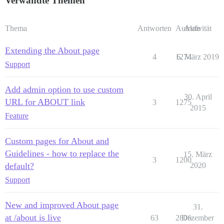
Verwandte Themen
Thema
Antworten
Aufrufe
Aktivität
Extending the About page
4
1274
6. März 2019
Support
Add admin option to use custom
30. April
URL for ABOUT link
3
1275
2015
Feature
Custom pages for About and
Guidelines - how to replace the
15. März
3
1200
default?
2020
Support
New and improved About page
31.
at /about is live
63
2806
Dezember