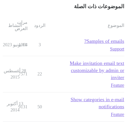
الموضوعات ذات الصلة
مرات
الموضوع
الردود
النشاط
العرض
Samples of emails?
3
11 يونيو 2023
1004
Support
Make invitation email text
customizable by admin or
28 أغسطس
7571
22
2015
inviter
Feature
Show categories in e-mail
13 أكتوبر
notifications
9131
50
2014
Feature