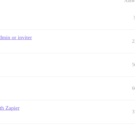
Antw
dmin or inviter
2
5
6
th Zapier
3