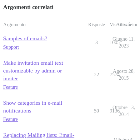
Argomenti correlati
Argomento
Risposte
Visualizzazioni
Attività
Samples of emails?
Giugno 11,
3
1005
2023
Support
Make invitation email text
customizable by admin or
Agosto 28,
22
7574
inviter
2015
Feature
Show categories in e-mail
Ottobre 13,
notifications
50
9136
2014
Feature
Replacing Mailing lists: Email-
Ottobre 4,