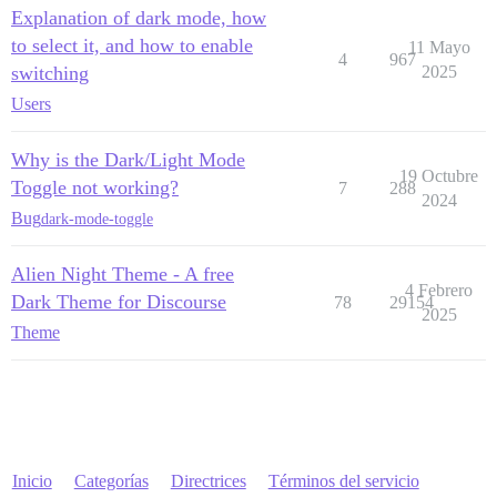
Explanation of dark mode, how
to select it, and how to enable
11 Mayo
4
967
switching
2025
Users
Why is the Dark/Light Mode
19 Octubre
Toggle not working?
7
288
2024
Bug
dark-mode-toggle
Alien Night Theme - A free
4 Febrero
Dark Theme for Discourse
78
29154
2025
Theme
Inicio
Categorías
Directrices
Términos del servicio