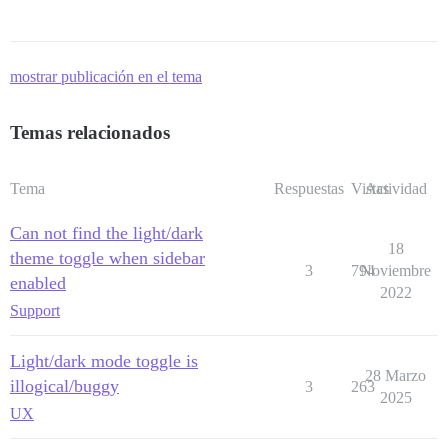
mostrar publicación en el tema
Temas relacionados
Tema
Respuestas
Vistas
Actividad
Can not find the light/dark
18
theme toggle when sidebar
3
794
Noviembre
enabled
2022
Support
Light/dark mode toggle is
28 Marzo
illogical/buggy
3
263
2025
UX