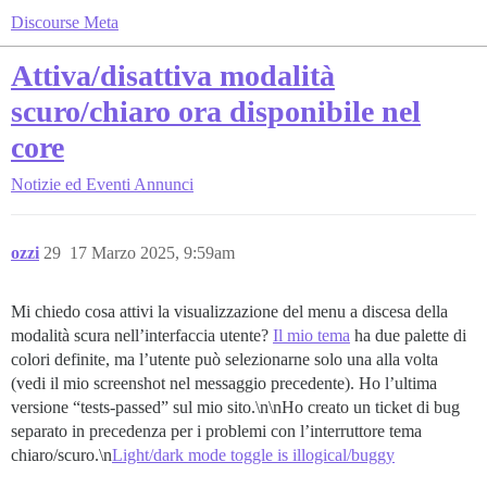
Discourse Meta
Attiva/disattiva modalità
scuro/chiaro ora disponibile nel
core
Notizie ed Eventi
Annunci
ozzi
29
17 Marzo 2025, 9:59am
Mi chiedo cosa attivi la visualizzazione del menu a discesa della
modalità scura nell’interfaccia utente?
Il mio tema
ha due palette di
colori definite, ma l’utente può selezionarne solo una alla volta
(vedi il mio screenshot nel messaggio precedente). Ho l’ultima
versione “tests-passed” sul mio sito.\n\nHo creato un ticket di bug
separato in precedenza per i problemi con l’interruttore tema
chiaro/scuro.\n
Light/dark mode toggle is illogical/buggy