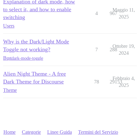
Explanation of dark mode, how
to select it, and how to enable
Maggio 11,
4
967
switching
2025
Users
Why is the Dark/Light Mode
Ottobre 19,
Toggle not working?
7
288
2024
Bug
dark-mode-toggle
Alien Night Theme - A free
Febbraio 4,
Dark Theme for Discourse
78
29153
2025
Theme
Home
Categorie
Linee Guida
Termini del Servizio