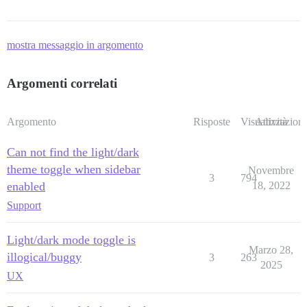
mostra messaggio in argomento
Argomenti correlati
Argomento
Risposte
Visualizzazioni
Attività
Can not find the light/dark
theme toggle when sidebar
Novembre
3
794
enabled
18, 2022
Support
Light/dark mode toggle is
Marzo 28,
illogical/buggy
3
263
2025
UX