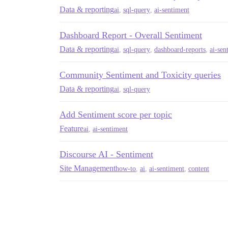
Data & reporting
ai
,
sql-query
,
ai-sentiment
Dashboard Report - Overall Sentiment
Data & reporting
ai
,
sql-query
,
dashboard-reports
,
ai-sen
Community Sentiment and Toxicity queries
Data & reporting
ai
,
sql-query
Add Sentiment score per topic
Feature
ai
,
ai-sentiment
Discourse AI - Sentiment
Site Management
how-to
,
ai
,
ai-sentiment
,
content