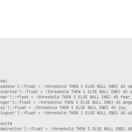
nal

adness')::float > :threshold THEN 1 ELSE NULL END) AS sa
urprise')::float > :threshold THEN 1 ELSE NULL END) AS s
ear')::float > :threshold THEN 1 ELSE NULL END) AS fear,
nger')::float > :threshold THEN 1 ELSE NULL END) AS ange
oy')::float > :threshold THEN 1 ELSE NULL END) AS joy,

isgust')::float > :threshold THEN 1 ELSE NULL END) AS di
sulta

dmiration')::float > :threshold THEN 1 ELSE NULL END) AS