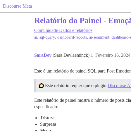
Discourse Meta
Relatório do Painel - Emoç
Comunidade
Dados e relatórios
,
,
,
,
ai
sql-query
dashboard-reports
ai-sentiment
dashboard-s
SaraDev
(Sara Devlaeminck)
1
Fevereiro 16, 2024
Este é um relatório de painel SQL para Post Emotion
Este relatório requer que o plugin
Discourse A
Este relatório de painel mostra o número de posts c
especificado:
Tristeza
Surpresa
Medo