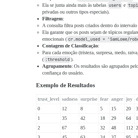
    -- Contagem total de posts com pelo 
Ela se junta ainda mais às tabelas
users
e
topi
    COUNT(CASE WHEN 

privadas ou outros tipos especiais).
        (classification->>'sadness')::fl
Filtragem
:
        (classification->>'surprise')::f
        (classification->>'fear')::float
A consulta filtra posts criados dentro do intervalo
        (classification->>'anger')::floa
Ela garante que os posts sejam de tópicos regular
        (classification->>'joy')::float 
emocionais (
cr.model_used = 'SamLowe/rob
        (classification->>'disgust')::fl
Contagem de Classificação
:
        (classification->>'admiration'):
        (classification->>'amusement')::
Para cada emoção (tristeza, surpresa, medo, raiva
        (classification->>'annoyance')::
(
:threshold
).
        (classification->>'approval')::f
Agrupamento
: Os resultados são agrupados pelo
        (classification->>'caring')::flo
confiança do usuário.
        (classification->>'confusion')::
        (classification->>'curiosity')::
Exemplo de Resultados
        (classification->>'desire')::flo
        (classification->>'disappointmen
        (classification->>'disapproval')
trust_level
sadness
surprise
fear
anger
joy
d
        (classification->>'embarrassment
        (classification->>'excitement'):
0
12
8
5
15
20
        (classification->>'gratitude')::
1
35
42
18
29
64
        (classification->>'grief')::floa
        (classification->>'love')::float
2
67
85
32
48
112
        (classification->>'nervousness')
        (classification->>'neutral')::fl
3
45
63
24
37
95