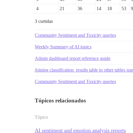
        (classification->>'optimism')::f
4
        (classification->>'pride')::floa
21
36
14
18
53
        (classification->>'realization')
        (classification->>'relief')::flo
3 curtidas
        (classification->>'remorse')::fl
    THEN 1 ELSE NULL END) AS emotional_p
Community Sentiment and Toxicity queries
FROM

    classification_results AS cr

    INNER JOIN posts p ON p.id = cr.targ
Weekly Summary of AI topics
    INNER JOIN users u ON p.user_id = u.
    INNER JOIN topics t ON t.id = p.topi
Admin dashboard report reference guide
WHERE

    t.archetype = 'regular' AND

Joining classification_results table to other tables su
    p.user_id > 0 AND

    cr.model_used = 'SamLowe/roberta-bas
Community Sentiment and Toxicity queries
    (p.created_at > :start_date AND p.cr
GROUP BY

    u.trust_level

ORDER BY

Tópicos relacionados
Tópico
AI sentiment and emotion analysis reports