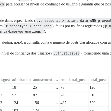
menos uma emoção acima do limite

cs
para acessar os níveis de confiança do usuário e garantir que os po
oat > :threshold OR

loat > :threshold OR

 > :threshold OR

 de datas especificado (
p.created_at > :start_date AND p.crea
t > :threshold OR

es (
t.archetype = 'regular'
), feitos por usuários registrados (
p.u
> :threshold OR

erta-base-go_emotions'
).
oat > :threshold OR

:float > :threshold OR

float > :threshold OR

, alegria, nojo), a consulta conta o número de posts classificados com 
float > :threshold OR

loat > :threshold OR

 nível de confiança dos usuários (
u.trust_level
), fornecendo uma 
at > :threshold OR

float > :threshold OR

float > :threshold OR

at > :threshold OR

t')::float > :threshold OR

::float > :threshold OR

isgust
admiration
amusement
…
emotional_posts
total_posts
')::float > :threshold OR

:float > :threshold OR

3
18
25
…
78
120
float > :threshold OR

12
57
82
…
245
310
t > :threshold OR

 > :threshold OR

23
124
156
…
487
520
::float > :threshold OR

oat > :threshold OR

18
102
124
…
326
380