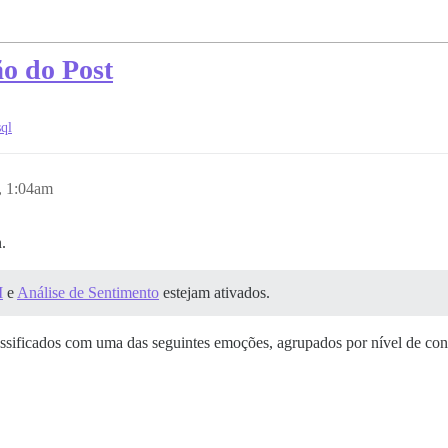
ão do Post
ql
, 1:04am
.
I
e
Análise de Sentimento
estejam ativados.
lassificados com uma das seguintes emoções, agrupados por nível de conf