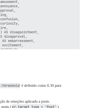
amusement,

annoyance,

pproval,

ing,

confusion,

curiosity,

ire,

) AS disappointment,

S disapproval,

 AS embarrassment,

 excitement,

gratitude,

f,



S nervousness,

utral,

ptimism,

e,

S realization,

ief,

:threshold
é definido como 0.30 para
morse,

ação de emoções aplicado a posts.
 posts (
cr.target_type = 'Post'
).