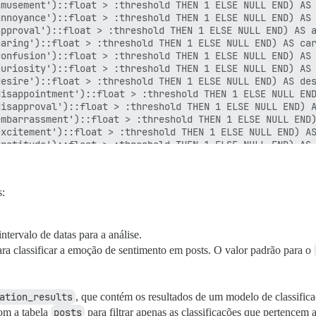
musement')::float > :threshold THEN 1 ELSE NULL END) AS 
nnoyance')::float > :threshold THEN 1 ELSE NULL END) AS 
pproval')::float > :threshold THEN 1 ELSE NULL END) AS a
aring')::float > :threshold THEN 1 ELSE NULL END) AS car
onfusion')::float > :threshold THEN 1 ELSE NULL END) AS 
uriosity')::float > :threshold THEN 1 ELSE NULL END) AS 
esire')::float > :threshold THEN 1 ELSE NULL END) AS des
isappointment')::float > :threshold THEN 1 ELSE NULL END
isapproval')::float > :threshold THEN 1 ELSE NULL END) A
mbarrassment')::float > :threshold THEN 1 ELSE NULL END)
xcitement')::float > :threshold THEN 1 ELSE NULL END) AS
ratitude')::float > :threshold THEN 1 ELSE NULL END) AS 
rief')::float > :threshold THEN 1 ELSE NULL END) AS grie
ove')::float > :threshold THEN 1 ELSE NULL END) AS love,
ervousness')::float > :threshold THEN 1 ELSE NULL END) A
s:
eutral')::float > :threshold THEN 1 ELSE NULL END) AS ne
ptimism')::float > :threshold THEN 1 ELSE NULL END) AS o
ride')::float > :threshold THEN 1 ELSE NULL END) AS prid
ealization')::float > :threshold THEN 1 ELSE NULL END) A
intervalo de datas para a análise.
elief')::float > :threshold THEN 1 ELSE NULL END) AS rel
ra classificar a emoção de sentimento em posts. O valor padrão para o
emorse')::float > :threshold THEN 1 ELSE NULL END) AS re
uer emoção acima do limite

ation_results
, que contém os resultados de um modelo de classific
m a tabela
posts
para filtrar apenas as classificações que pertencem a