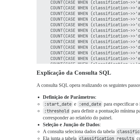
    COUNT(CASE WHEN (classification->>'a
    COUNT(CASE WHEN (classification->>'a
    COUNT(CASE WHEN (classification->>'a
    COUNT(CASE WHEN (classification->>'c
    COUNT(CASE WHEN (classification->>'c
    COUNT(CASE WHEN (classification->>'c
    COUNT(CASE WHEN (classification->>'d
    COUNT(CASE WHEN (classification->>'d
    COUNT(CASE WHEN (classification->>'d
    COUNT(CASE WHEN (classification->>'e
    COUNT(CASE WHEN (classification->>'e
    COUNT(CASE WHEN (classification->>'g
    COUNT(CASE WHEN (classification->>'g
Explicação da Consulta SQL
    COUNT(CASE WHEN (classification->>'l
    COUNT(CASE WHEN (classification->>'n
A consulta SQL opera realizando os seguintes passo
    COUNT(CASE WHEN (classification->>'n
    COUNT(CASE WHEN (classification->>'o
Definição de Parâmetros
:
    COUNT(CASE WHEN (classification->>'p
    COUNT(CASE WHEN (classification->>'r
:start_date
e
:end_date
para especificar o 
    COUNT(CASE WHEN (classification->>'r
:threshold
para definir a pontuação mínima pa
    COUNT(CASE WHEN (classification->>'r
corresponder ao relatório do painel.
Seleção e Junção de Dados
:
    -- Contagem total de posts com qualq
    COUNT(*) AS total_posts,

A consulta seleciona dados da tabela
classific
Ela junta a tabela
classification_results
co