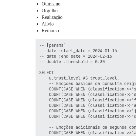
Otimismo
Orgulho
Realização
Alívio
Remorso
-- [params]

-- date :start_date = 2024-01-16

-- date :end_date = 2024-02-16

-- double :threshold = 0.30

SELECT

    u.trust_level AS trust_level,

    -- Emoções básicas da consulta origi
    COUNT(CASE WHEN (classification->>'s
    COUNT(CASE WHEN (classification->>'s
    COUNT(CASE WHEN (classification->>'f
    COUNT(CASE WHEN (classification->>'a
    COUNT(CASE WHEN (classification->>'j
    COUNT(CASE WHEN (classification->>'d
    -- Emoções adicionais da segunda con
    COUNT(CASE WHEN (classification->>'a