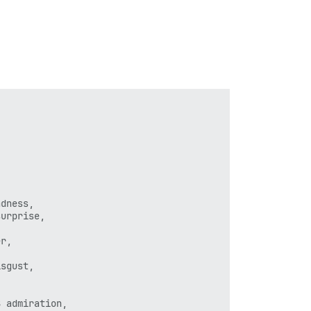
dness,

urprise,



r,

sgust,

 admiration,
