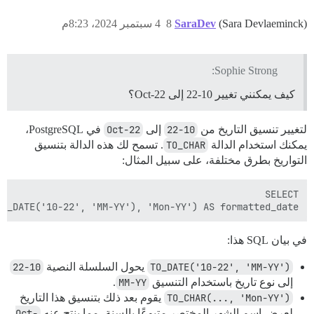
(Sara Devlaeminck)
SaraDev
8
4 سبتمبر 2024، 8:23م
Sophie Strong:
كيف يمكنني تغيير 10-22 إلى Oct-22؟
لتغيير تنسيق التاريخ من
10-22
إلى
Oct-22
في PostgreSQL،
يمكنك استخدام الدالة
TO_CHAR
. تسمح لك هذه الدالة بتنسيق
التواريخ بطرق مختلفة، على سبيل المثال:
TO_DATE('10-22', 'MM-YY'), 'Mon-YY') AS formatted_date

في بيان SQL هذا:
TO_DATE('10-22', 'MM-YY')
يحول السلسلة النصية
10-22
إلى نوع تاريخ باستخدام التنسيق
MM-YY
.
TO_CHAR(..., 'Mon-YY')
يقوم بعد ذلك بتنسيق هذا التاريخ
لعرض اسم الشهر المختصر متبوعًا بالسنة، مما ينتج عنه
Oct-