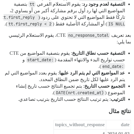
التصفية لعدم وجود رد
: يقوم الاستعلام الفرعي
tt
بتصفية
المواضيع التي لها رد أول برقم مشاركة أكبر من أو يساوي 2،
تاركًا فقط المواضيع التي لا تحتوي على ردود (
tt.first_reply 
IS NULL
) أو المشاركة الأصلية فقط (
tt.first_reply < 2
).
بعد تعريف CTE
no_response_total
، يقوم الاستعلام الرئيسي
بما يلي:
التصفية حسب نطاق التاريخ
: يقوم بتصفية المواضيع من CTE
حسب تواريخ البدء والانتهاء المقدمة (
:start_date
و
).
:end_date
عد المواضيع التي لم يتم الرد عليها
: يقوم بعدد المواضيع التي لم
يتم الرد عليها لكل تاريخ ضمن النطاق المحدد.
التجميع حسب التاريخ
: يتم تجميع النتائج حسب تاريخ إنشاء
الموضوع (
DATE(nrt.created_at)
).
الترتيب
: يتم ترتيب النتائج حسب التاريخ بترتيب تصاعدي.
نتائج مثال
topics_without_response
date
4
2024-01-02