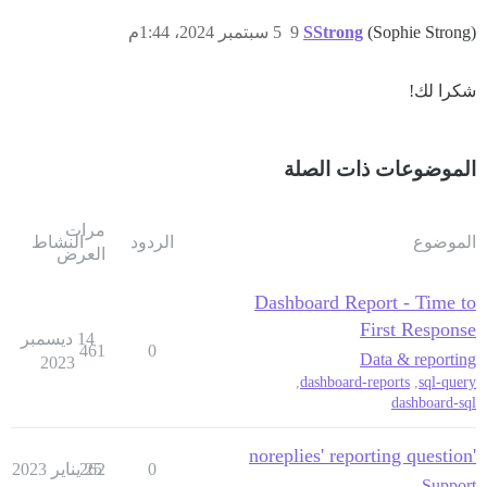
(Sophie Strong)
SStrong
9
5 سبتمبر 2024، 1:44م
شكرا لك!
الموضوعات ذات الصلة
مرات
الموضوع
الردود
النشاط
العرض
Dashboard Report - Time to
First Response
14 ديسمبر
461
0
Data & reporting
2023
,
dashboard-reports
,
sql-query
dashboard-sql
'noreplies' reporting question
0
25 يناير 2023
262
Support