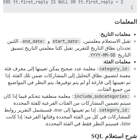
المعلمات
معلمات التاريخ
:
تقبل الاستعلام معلمتين،
:start_date
و
:end_date
، اللتين
تحددان نطاق التاريخ للتقرير. تقبل كلتا معلمتي التاريخ تنسيق
ORDER BY date ASC

التاريخ
YYYY-MM-DD
.
معلمات الفئة
:
:category_id
: معلمة عدد صحيح يمكن تعيينها إلى معرف فئة
معينة لتضييق نطاق التحليل إلى المشاركات ضمن تلك الفئة. إذا
تم تعيينها إلى فارغة أو لم يتم توفيرها، يتم النظر في المواضيع
من جميع الفئات.
:include_subcategories
: معلمة منطقية تتحكم فيما إذا كان
سيتم تضمين المشاركات من الفئات الفرعية للفئة المحددة
:category_id
. إذا تم تعيينها إلى true، فسيشمل التقرير روابط
للمشاركات في كل من الفئة المحددة وفئاتها الفرعية؛ إذا كانت
false، فسيتم النظر فقط في الفئة المحددة.
شرح استعلام SQL