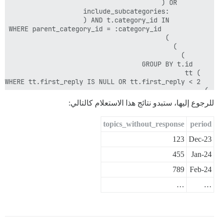
للرجوع إليها، ستبدو نتائج هذا الاستعلام كالتالي:
topics_without_response
period
123
Dec-23
455
Jan-24
DER BY date_trunc(:interval, nrt.created_at)::date ASC

789
Feb-24
…
…