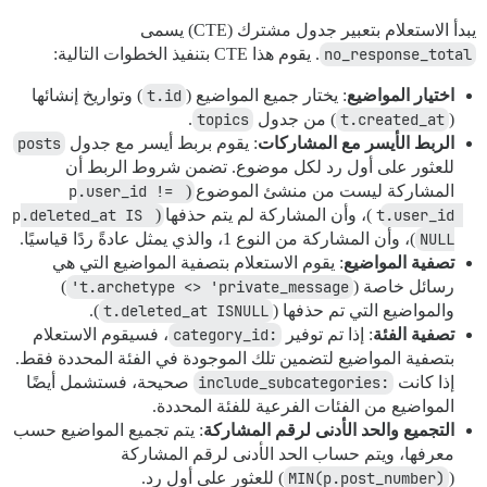
يبدأ الاستعلام بتعبير جدول مشترك (CTE) يسمى
no_response_total
. يقوم هذا CTE بتنفيذ الخطوات التالية:
اختيار المواضيع
: يختار جميع المواضيع (
t.id
) وتواريخ إنشائها
(
t.created_at
) من جدول
topics
.
الربط الأيسر مع المشاركات
: يقوم بربط أيسر مع جدول
posts
للعثور على أول رد لكل موضوع. تضمن شروط الربط أن
المشاركة ليست من منشئ الموضوع (
p.user_id != 
t.user_id
)، وأن المشاركة لم يتم حذفها (
p.deleted_at IS 
NULL
)، وأن المشاركة من النوع 1، والذي يمثل عادةً ردًا قياسيًا.
تصفية المواضيع
: يقوم الاستعلام بتصفية المواضيع التي هي
رسائل خاصة (
t.archetype <> 'private_message'
)
والمواضيع التي تم حذفها (
t.deleted_at ISNULL
).
تصفية الفئة
: إذا تم توفير
:category_id
، فسيقوم الاستعلام
بتصفية المواضيع لتضمين تلك الموجودة في الفئة المحددة فقط.
إذا كانت
:include_subcategories
صحيحة، فستشمل أيضًا
المواضيع من الفئات الفرعية للفئة المحددة.
التجميع والحد الأدنى لرقم المشاركة
: يتم تجميع المواضيع حسب
معرفها، ويتم حساب الحد الأدنى لرقم المشاركة
(
MIN(p.post_number)
) للعثور على أول رد.