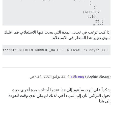
إذا كنت ترغب في تعديل المدة التي يبحث فيها الاستعلام، فما عليك
سوى تغيير هذا السطر في الاستعلام:
at::date BETWEEN CURRENT_DATE - INTERVAL '7 days' AND 

(Sophie Strong)
SStrong
4
23 يوليو 2024، 7:24ص
شكراً على الرد، سأعود إلى هذا عندما أحتاجه مرة أخرى حيث
  date ASC

تحول التركيز الآن إلى شيء آخر، لذلك لم يكن لدي وقت للعودة
إلى هذا