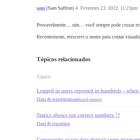
sam
(Sam Saffron)
4
Fevereiro 23, 2022, 11:23pm
Provavelmente… sim… você sempre pode cruzar re
Recentemente, reescrevi o motor para contar visualiz
Tópicos relacionados
Tópico
Logged in users reported in hundreds - when 
Data & reporting
dashboard-reports
Statics shows not correct numbers !?
Data & reporting
Community usage data doesn't seem trustwor