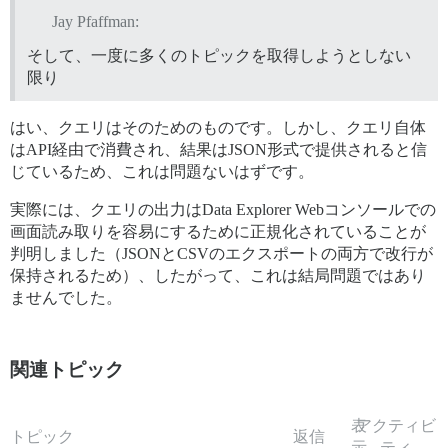
Jay Pfaffman:
そして、一度に多くのトピックを取得しようとしない
限り
はい、クエリはそのためのものです。しかし、クエリ自体
はAPI経由で消費され、結果はJSON形式で提供されると信
じているため、これは問題ないはずです。
実際には、クエリの出力はData Explorer Webコンソールでの
画面読み取りを容易にするために正規化されていることが
判明しました（JSONとCSVのエクスポートの両方で改行が
保持されるため）、したがって、これは結局問題ではあり
ませんでした。
関連トピック
表
アクティビ
トピック
返信
示
ティ