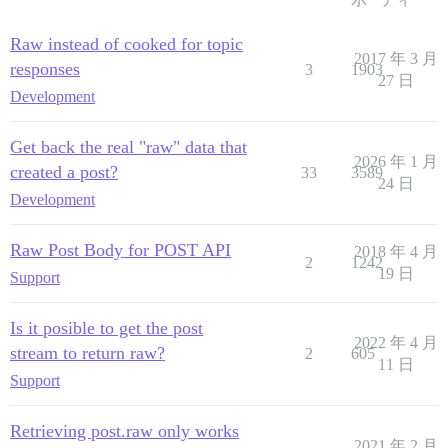
Raw instead of cooked for topic
2017 年 3 月
responses
3
1903
27 日
Development
Get back the real "raw" data that
2026 年 1 月
created a post?
33
3589
24 日
Development
Raw Post Body for POST API
2018 年 4 月
2
1242
19 日
Support
Is it posible to get the post
2022 年 4 月
stream to return raw?
2
605
11 日
Support
Retrieving post.raw only works
2021 年 2 月