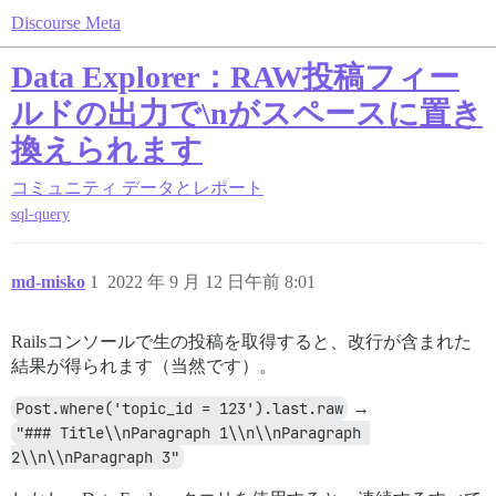
Discourse Meta
Data Explorer：RAW投稿フィー
ルドの出力で\nがスペースに置き
換えられます
コミュニティ
データとレポート
sql-query
md-misko
1
2022 年 9 月 12 日午前 8:01
Railsコンソールで生の投稿を取得すると、改行が含まれた
結果が得られます（当然です）。
Post.where('topic_id = 123').last.raw
→
"### Title\\nParagraph 1\\n\\nParagraph 
2\\n\\nParagraph 3"