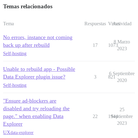
Temas relacionados
Tema
Respuestas
Vistas
Actividad
No errors, instance not coming
8 Marzo
back up after rebuild
17
1073
2023
Self-hosting
Unable to rebuild app - Possible
6 Septiembre
Data Explorer plugin issue?
3
821
2020
Self-hosting
"Ensure ad-blockers are
disabled and try reloading the
25
page." when enabling Data
22
1944
Septiembre
2023
Explorer
UX
data-explorer