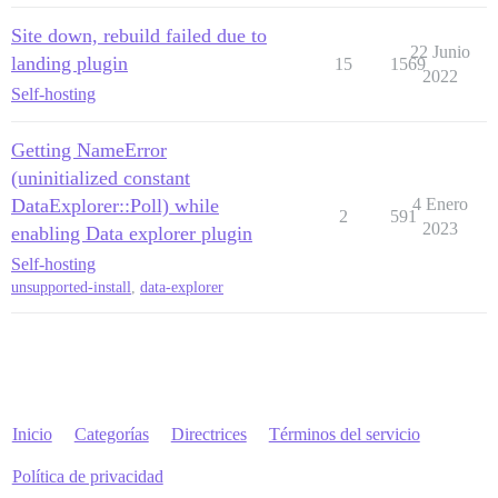
Site down, rebuild failed due to
22 Junio
landing plugin
15
1569
2022
Self-hosting
Getting NameError
(uninitialized constant
DataExplorer::Poll) while
4 Enero
2
591
2023
enabling Data explorer plugin
Self-hosting
unsupported-install
,
data-explorer
Inicio
Categorías
Directrices
Términos del servicio
Política de privacidad