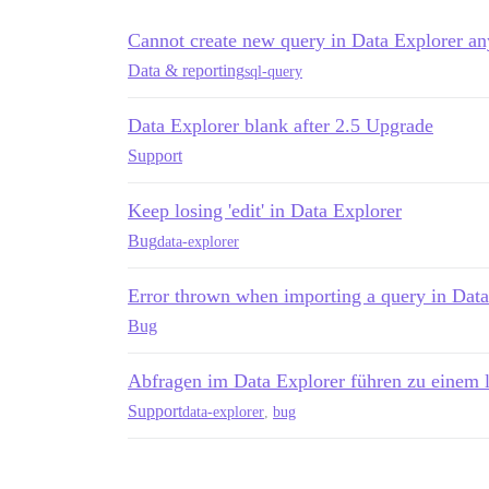
Cannot create new query in Data Explorer a
Data & reporting
sql-query
Data Explorer blank after 2.5 Upgrade
Support
Keep losing 'edit' in Data Explorer
Bug
data-explorer
Error thrown when importing a query in Data
Bug
Abfragen im Data Explorer führen zu einem 
Support
data-explorer
,
bug