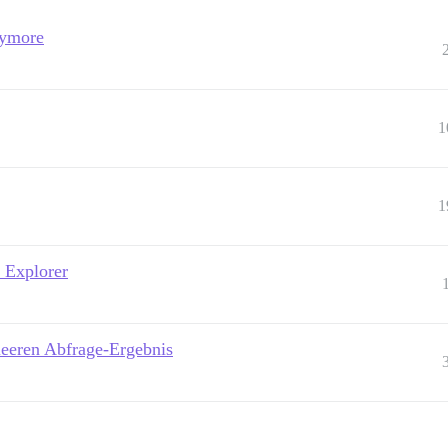
nymore
1
1
 Explorer
leeren Abfrage-Ergebnis