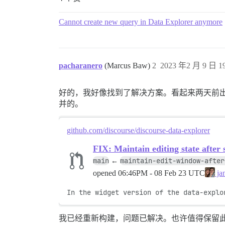
Cannot create new query in Data Explorer anymore
pacharanero
(Marcus Baw)
2
2023 年2 月 9 日 19
好的，我好像找到了解决方案。看起来两天前
并的。
github.com/discourse/discourse-data-explorer
FIX: Maintain editing state after
main
maintain-edit-window-after
←
opened
06:46PM - 08 Feb 23 UTC
ja
In the widget version of the data-explo
我已经重新构建，问题已解决。也许值得保留此报