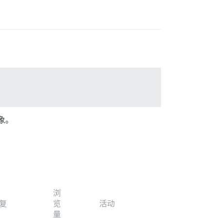
象。
浏
复
览
活动
量