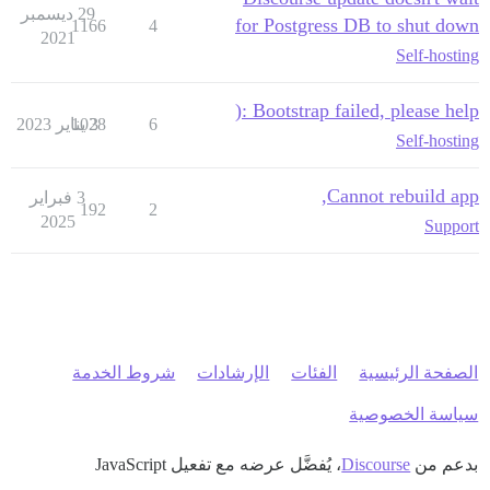
29 ديسمبر
for Postgress DB to shut down
1166
4
2021
Self-hosting
Bootstrap failed, please help :(
6
3 يناير 2023
1028
Self-hosting
Cannot rebuild app,
3 فبراير
192
2
2025
Support
الصفحة الرئيسية
الفئات
الإرشادات
شروط الخدمة
سياسة الخصوصية
بدعم من
Discourse
، يُفضَّل عرضه مع تفعيل JavaScript