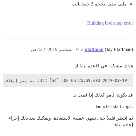
ملف تبديل بحجم 2 جيجابايت
Building bootstrap error
(Jay Pfaffman)
pfaffman
2
19 سبتمبر 2019، 7:22ص
هناك مشكلة في قاعدة بياناتك
 2019-09-19 03:25:39.493 UTC [54] LOG: لم يتم إيقاف نظام قاعدة البيانات بشكل صحيح؛ استعادة تلقائية جارية

قد يكون الأمر كذلك إذا قمت بـ
. /launcher start app
ثم انتظر قليلاً حتى تنتهي عملية الاستعادة، ويمكنك بعد ذلك إجراء
إعادة بناء.