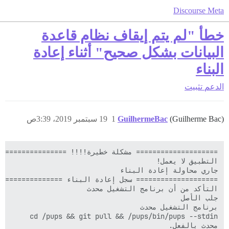
Discourse Meta
خطأ "لم يتم إيقاف نظام قاعدة
البيانات بشكل صحيح" أثناء إعادة
البناء
الدعم
تثبيت
(Guilherme Bac)
GuilhermeBac
1
19 سبتمبر 2019، 3:39ص