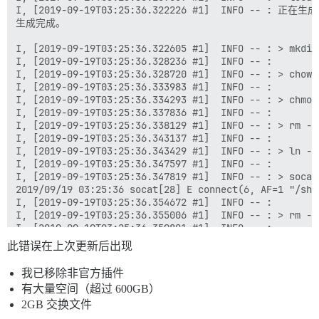
I, [2019-09-19T03:25:36.322226 #1]  INFO -- 
生成完成。

I, [2019-09-19T03:25:36.322605 #1]  INFO -- : > mkdir
I, [2019-09-19T03:25:36.328236 #1]  INFO -- :

I, [2019-09-19T03:25:36.328720 #1]  INFO -- : > chown
I, [2019-09-19T03:25:36.333983 #1]  INFO -- :

I, [2019-09-19T03:25:36.334293 #1]  INFO -- : > chmod
I, [2019-09-19T03:25:36.337836 #1]  INFO -- :

I, [2019-09-19T03:25:36.338129 #1]  INFO -- : > rm -f
I, [2019-09-19T03:25:36.343137 #1]  INFO -- :

I, [2019-09-19T03:25:36.343429 #1]  INFO -- : > ln -s
I, [2019-09-19T03:25:36.347597 #1]  INFO -- :

I, [2019-09-19T03:25:36.347819 #1]  INFO -- : > socat
2019/09/19 03:25:36 socat[28] E connect(6, AF=1 "/
I, [2019-09-19T03:25:36.354672 #1]  INFO -- :

I, [2019-09-19T03:25:36.355006 #1]  INFO -- : > rm -f
I, [2019-09-19T03:25:36.359801 #1]  INFO -- :

I, [2019-09-19T03:25:36.360028 #1]  INFO -- : > rm -f
此错误在上次更新后出现
I, [2019-09-19T03:25:36.365218 #1]  INFO -- :

I, [2019-09-19T03:25:36.365462 #1]  INFO -- : > mkdir
我已移除非官方插件
I, [2019-09-19T03:25:36.370636 #1]  INFO -- :

有大量空间（超过 600GB）
I, [2019-09-19T03:25:36.370987 #1]  INFO -- : > chown
I, [2019-09-19T03:25:36.375238 #1]  INFO -- :

2GB 交换文件
I, [2019-09-19T03:25:36.384014 #1]  INFO -- : 文件 > /