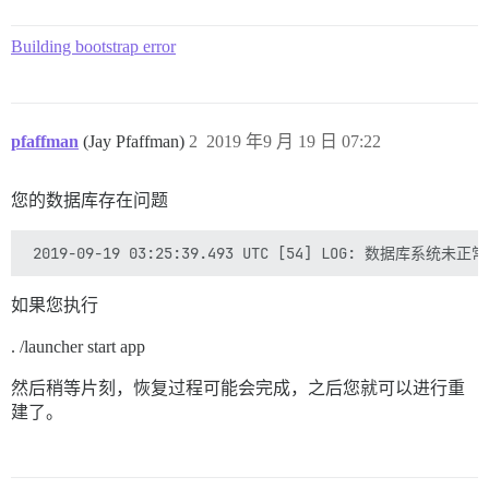
I, [2019-09-19T03:25:36.391893 #1]  INFO -- : 文件 > /
I, [2019-09-19T03:25:36.399904 #1]  INFO -- : 文件 > /
Building bootstrap error
I, [2019-09-19T03:25:36.409011 #1]  INFO -- : 文件 > /
I, [2019-09-19T03:25:36.409331 #1]  INFO -- : > chown
I, [2019-09-19T03:25:39.272591 #1]  INFO -- :

I, [2019-09-19T03:25:39.272827 #1]  INFO -- : > [ ! -
I, [2019-09-19T03:25:39.276677 #1]  INFO -- :

pfaffman
(Jay Pfaffman)
2
2019 年9 月 19 日 07:22
I, [2019-09-19T03:25:39.276825 #1]  INFO -- : > chown
I, [2019-09-19T03:25:39.300652 #1]  INFO -- :

I, [2019-09-19T03:25:39.300913 #1]  INFO -- : > chown
您的数据库存在问题
I, [2019-09-19T03:25:39.305131 #1]  INFO -- :

I, [2019-09-19T03:25:39.305468 #1]  INFO -- : > /root/
I, [2019-09-19T03:25:39.315038 #1]  INFO -- :

I, [2019-09-19T03:25:39.315197 #1]  INFO -- : > rm /r
I, [2019-09-19T03:25:39.318486 #1]  INFO -- :

如果您执行
I, [2019-09-19T03:25:39.318940 #1]  INFO -- : 在 /etc
I, [2019-09-19T03:25:39.320086 #1]  INFO -- : 在 /etc
. /launcher start app
I, [2019-09-19T03:25:39.322462 #1]  INFO -- : 在 /etc
I, [2019-09-19T03:25:39.324514 #1]  INFO -- : 在 /etc
然后稍等片刻，恢复过程可能会完成，之后您就可以进行重
I, [2019-09-19T03:25:39.325648 #1]  INFO -- : 在 /et
I, [2019-09-19T03:25:39.326845 #1]  INFO -- : 在 /etc
建了。
I, [2019-09-19T03:25:39.328375 #1]  INFO -- : > insta
I, [2019-09-19T03:25:39.334429 #1]  INFO -- :

I, [2019-09-19T03:25:39.334939 #1]  INFO -- : 在 /etc