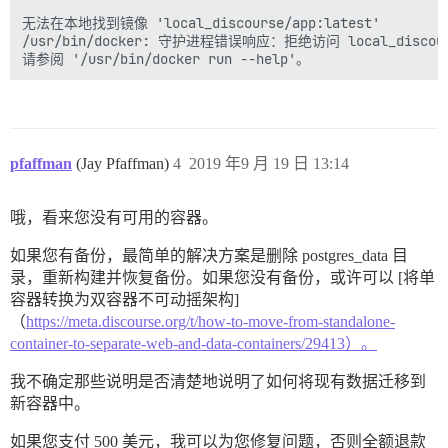
2019-09-19 03:25:44.617 UTC [81] postgres@discour
psql: FATAL:  数据库系统正在启动

无法在本地找到镜像 'local_discourse/app:latest'

I, [2019-09-19T03:25:44.619389 #1]  INFO -- :

/usr/bin/docker: 守护进程错误响应：拒绝访问 local_disc
I, [2019-09-19T03:25:44.619732 #1]  INFO -- : > su po
2019-09-19 03:25:44.699 UTC [92] postgres@discour
psql: FATAL:  数据库系统正在启动

I, [2019-09-19T03:25:44.701755 #1]  INFO -- :

I, [2019-09-19T03:25:44.702510 #1]  INFO -- : 终止异
I, [2019-09-19T03:25:44.702584 #1]  INFO -- : 向 HOME
pfaffman
2019-09-19 03:25:44.702 UTC [51] LOG:  收到快速关闭请求

(Jay Pfaffman)
4
2019 年9 月 19 日 13:14
2019-09-19 03:25:44.745 UTC [95] LOG:  正在关闭

2019-09-19 03:25:44.926 UTC [51] LOG:  数据库系统已关闭

哦，看来您没有可用的容器。
失败

如果您有备份，最简单的解决方案是删除 postgres_data 目
--------------------

录，重新构建并恢复备份。如果您没有备份，或许可以 [将单
Pups::ExecError: su postgres -c 'psql discourse -c 
容器转换为双容器不可动摇架构]
失败位置：/pups/lib/pups/exec_command.rb:112:in `spawn'
（
https://meta.discourse.org/t/how-to-move-from-standalone-
使用参数 "su postgres -c 'psql $db_name -c \"alter sch
container-to-separate-web-and-data-containers/29413）。
e3c609d02d8197f6efd84dd0ecf99456ed566b02fd3a09d87e2866
** 引导失败 ** 请向上滚动并查找之前的错误消息，可能不止一条。
./discourse-doctor 可能有助于诊断问题。

我不确定那些说明是否清楚地说明了如何将现有数据迁移到
新容器中。
如果您支付 500 美元，我可以为您修复问题，否则全额退款