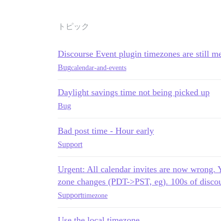
トピック
Discourse Event plugin timezones are still m
Bug
calendar-and-events
Daylight savings time not being picked up
Bug
Bad post time - Hour early
Support
Urgent: All calendar invites are now wrong. 
zone changes (PDT->PST, eg). 100s of discou
Support
timezone
Use the local timezone