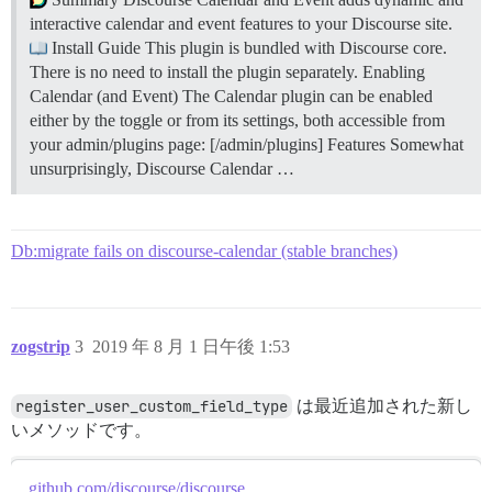
interactive calendar and event features to your Discourse site.
Install Guide This plugin is bundled with Discourse core.
There is no need to install the plugin separately.
Enabling
Calendar (and Event) The Calendar plugin can be enabled
either by the toggle or from its settings, both accessible from
your admin/plugins page: [/admin/plugins]
Features Somewhat
unsurprisingly, Discourse Calendar …
Db:migrate fails on discourse-calendar (stable branches)
zogstrip
3
2019 年 8 月 1 日午後 1:53
register_user_custom_field_type
は最近追加された新し
いメソッドです。
github.com/discourse/discourse