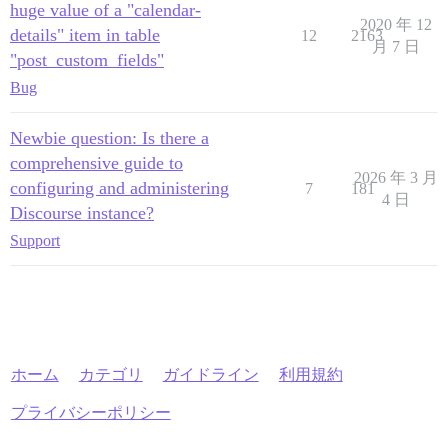
huge value of a "calendar-
2020 年 12
details" item in table
12
2163
月 7 日
"post_custom_fields"
Bug
Newbie question: Is there a
comprehensive guide to
2026 年 3 月
configuring and administering
7
181
4 日
Discourse instance?
Support
ホーム
カテゴリ
ガイドライン
利用規約
プライバシーポリシー