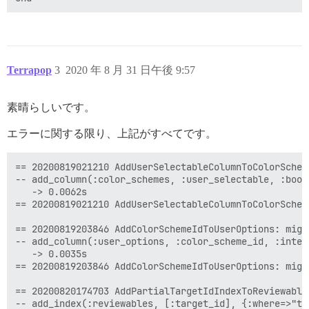
Terrapop
3
2020 年 8 月 31 日午後 9:57
素晴らしいです。
エラーに関する限り、上記がすべてです。
== 20200819021210 AddUserSelectableColumnToColorSchem
-- add_column(:color_schemes, :user_selectable, :bool
   -> 0.0062s

== 20200819021210 AddUserSelectableColumnToColorSchem
== 20200819203846 AddColorSchemeIdToUserOptions: migr
-- add_column(:user_options, :color_scheme_id, :intege
   -> 0.0035s

== 20200819203846 AddColorSchemeIdToUserOptions: migr
== 20200820174703 AddPartialTargetIdIndexToReviewable
-- add_index(:reviewables, [:target_id], {:where=>"ta