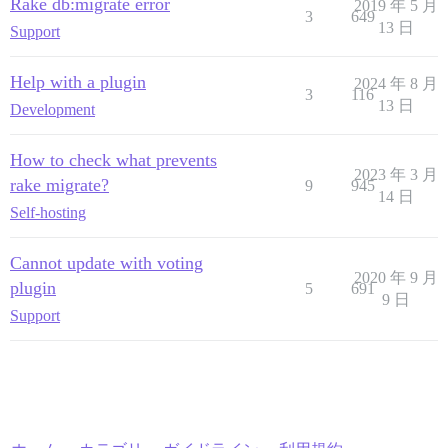
Rake db:migrate error
2019 年 5 月
3
649
13 日
Support
Help with a plugin
2024 年 8 月
3
116
13 日
Development
How to check what prevents
2023 年 3 月
rake migrate?
9
945
14 日
Self-hosting
Cannot update with voting
2020 年 9 月
plugin
5
691
9 日
Support