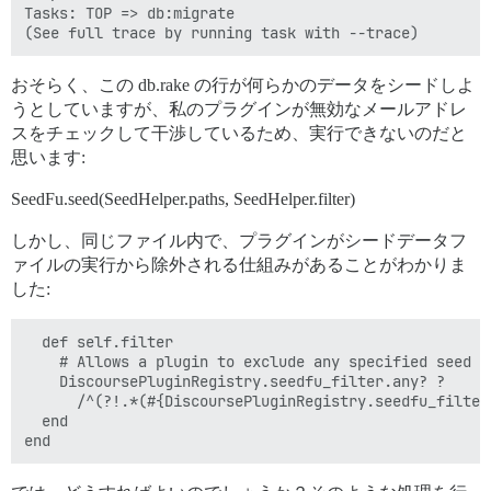
Tasks: TOP => db:migrate

おそらく、この db.rake の行が何らかのデータをシードしよ
うとしていますが、私のプラグインが無効なメールアドレ
スをチェックして干渉しているため、実行できないのだと
思います:
SeedFu.seed(SeedHelper.paths, SeedHelper.filter)
しかし、同じファイル内で、プラグインがシードデータフ
ァイルの実行から除外される仕組みがあることがわかりま
した:
  def self.filter

    # Allows a plugin to exclude any specified seed d
    DiscoursePluginRegistry.seedfu_filter.any? ?

      /^(?!.*(#{DiscoursePluginRegistry.seedfu_filter
  end
