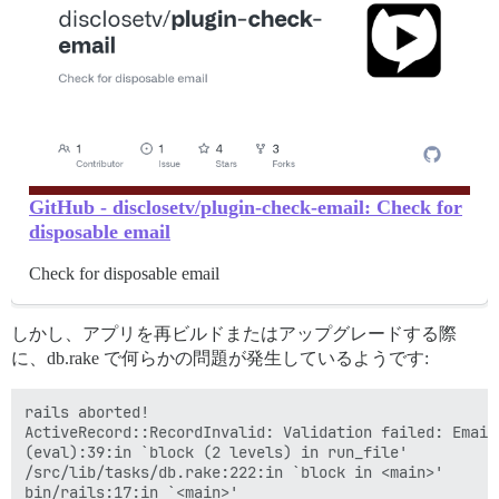
GitHub - disclosetv/plugin-check-email: Check for
disposable email
Check for disposable email
しかし、アプリを再ビルドまたはアップグレードする際
に、db.rake で何らかの問題が発生しているようです:
rails aborted!

ActiveRecord::RecordInvalid: Validation failed: Email
(eval):39:in `block (2 levels) in run_file'

/src/lib/tasks/db.rake:222:in `block in <main>'

bin/rails:17:in `<main>'
