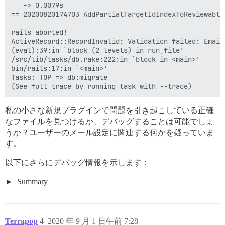
   -> 0.0079s

== 20200820174703 AddPartialTargetIdIndexToReviewable
rails aborted!

ActiveRecord::RecordInvalid: Validation failed: Email
(eval):39:in `block (2 levels) in run_file'

/src/lib/tasks/db.rake:222:in `block in <main>'

bin/rails:17:in `<main>'

Tasks: TOP => db:migrate

私の小さな新規プラグインで問題を引き起こしている正確
なファイルを見つけるか、デバッグすることは可能でしょ
うか？ユーザーのメール設定に関連する何かを疑っていま
す。
以下にさらにデバッグ情報を示します：
Summary
Terrapop
4
2020 年 9 月 1 日午前 7:28