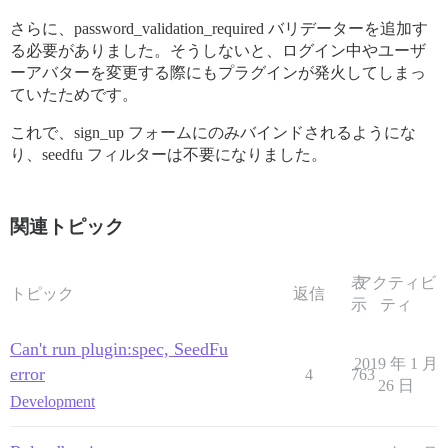
さらに、password_validation_required バリデーターを追加す
る必要がありました。そうしないと、ログイン中やユーザ
ーアバターを変更する際にもプラグインが発火してしまっ
ていたためです。
これで、sign_up フォームにのみバインドされるようにな
り、seedfu フィルターは不要になりました。
関連トピック
表
アクティビ
トピック
返信
示
ティ
Can't run plugin:spec, SeedFu
2019 年 1 月
error
4
763
26 日
Development