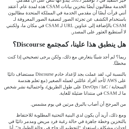
حيز التنفيذ في 3 نوفمبر 2025. يبدو أنها تنص على أن مقدمي
الخدمة مطالبون أيضًا بتخزين بيانات CSAM هذه لمدة عام. أعتقد
أنني قرأت أيضًا أن مقدمي الخدمة في المملكة المتحدة مطالبون
باستخدام الكشف عن تجزئة الصور لتصفية الصور المعروفة لـ
CSAM بالإضافة إلى عناوين URL لـ CSAM في مكان ما، ولكنني
لا أستطيع العثور على المصدر.
هل ينطبق هذا علينا، كمجتمع Discourse؟
ربما؟ لم أجد شيئًا يتعارض مع ذلك، ولكن يرجى تصحيحي إذا كنت
مخطئًا.
بالنسبة لي، لقد عملت بجد لإعداد خادم Discourse مستضاف ذاتيًا
على AWS لأحد أفراد عائلتي لعمله الصغير (مع تعلم هندسة
السحابة / DevOps / IaC على طول الطريق)، واحتمالية نشر شخص
ما لـ CSAM في منتدانا ضئيلة للغاية.
من المرجح أن أصاب بالبرق مرتين في يوم مشمس.
ومع ذلك، أريد أن يكون لدي البنية التحتية المطلوبة للاحتفاظ
بالتخزين وخطة جاهزة في حالة رغبة فرد مريض ومدمر ذاتيًا في
إحداث مشكلة - استعداد “لتحطيم الزجاج في حالة الطوارئ”. أنا