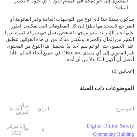
المحتوى إلى خوادمكم في المقام الأول؟ أي حلول لا تكسر
البنك؟
سأكون ممتنًا جدًا لأي نوع من التوجيهات العامة وغير القانونية أو
المراجع لاستخدامها نظرًا لأن كل المعلومات التي يمكنني العثور
عليها عبر الإنترنت تبدو موجهة لشخص يعمل في شركة كبيرة لديها
الكثير من المال والخبرة، ولكنني متأكد من أن هذه القوانين تنطبق
على الجميع. حتى لو لم يقم أحد أبدًا بتحميل هذا النوع من المحتوى
غير القانوني إلى أي منتدى Discourse في جميع أنحاء العالم، فأنا
أفضل أن أكون آمنًا بدلاً من أن أندم.
إعجابَين (2)
الموضوعات ذات الصلة
مرات
الموضوع
الردود
النشاط
العرض
Digital Online Safety
28 فبراير
990
4
2022
Community Building