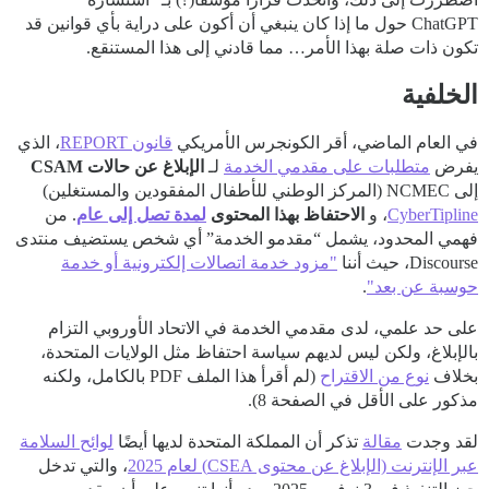
ChatGPT حول ما إذا كان ينبغي أن أكون على دراية بأي قوانين قد
تكون ذات صلة بهذا الأمر… مما قادني إلى هذا المستنقع.
الخلفية
في العام الماضي، أقر الكونجرس الأمريكي
قانون REPORT
، الذي
يفرض
متطلبات على مقدمي الخدمة
لـ
الإبلاغ عن حالات CSAM
إلى NCMEC (المركز الوطني للأطفال المفقودين والمستغلين)
CyberTipline
، و
الاحتفاظ بهذا المحتوى
لمدة تصل إلى عام
. من
فهمي المحدود، يشمل “مقدمو الخدمة” أي شخص يستضيف منتدى
Discourse، حيث أننا
"مزود خدمة اتصالات إلكترونية أو خدمة
حوسبة عن بعد"
.
على حد علمي، لدى مقدمي الخدمة في الاتحاد الأوروبي التزام
بالإبلاغ، ولكن ليس لديهم سياسة احتفاظ مثل الولايات المتحدة،
بخلاف
نوع من الاقتراح
(لم أقرأ هذا الملف PDF بالكامل، ولكنه
مذكور على الأقل في الصفحة 8).
لقد وجدت
مقالة
تذكر أن المملكة المتحدة لديها أيضًا
لوائح السلامة
عبر الإنترنت (الإبلاغ عن محتوى CSEA) لعام 2025
، والتي تدخل