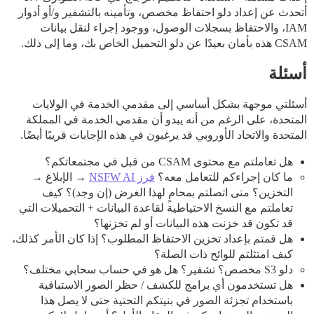
أتحدث عن إعداد دلو احتفاظ مخصص، وتأمينه بالتشفير و/أو أدوار
IAM، والاحتفاظ بسجلات الوصول، ووجود إجراء لنقل بيانات
CSAM هذه بأمان بعيدًا عن دلو التحميل الخاص بك، وما إلى ذلك.
أسئلة
أسئلتي موجهة بشكل أساسي إلى مقدمي الخدمة في الولايات
المتحدة، على الرغم من أنه يبدو أن مقدمي الخدمة في المملكة
المتحدة والاتحاد الأوروبي قد يرغبون في هذه الإجابات قريبًا أيضًا.
هل تعاملتم مع محتوى CSAM من قبل في مجتمعاتكم؟
ما كان إجراءكم للتعامل معه؟
فرز NSFW AI
→ الإبلاغ →
التخزين؟ متى اتصلتم بمحامٍ لهذا الغرض (إن وجد)؟ كيف
تعاملتم مع النسخ الاحتياطية لقاعدة البيانات + التحميلات التي
قد تكون قد خزنت هذه البيانات أو لم تخزنها؟
هل قمتم بإعداد تخزين الاحتفاظ المطلوب؟ إذا كان الأمر كذلك،
كيف امتثلتم للوائح ذات الصلة؟
دلو S3 مخصص؟ تشفير؟ هل هو في حساب سحابي مختلف؟
هل تستخدمون أي برامج للكشف / حظر الصور الاستباقية
باستخدام تجزئة الصور في بنيتكم التحتية حتى لا يصل هذا