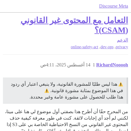
Discourse Meta
التعامل مع المحتوى غير القانوني
(CSAM)؟
الدعم
,
,
online-safety-act
dev-ops
privacy
RichardNooooh
1
14 أغسطس 2025، 4:11ص
هذا ليس طلبًا للمشورة القانونية، ولا ينبغي اعتبار أي ردود
في هذا الموضوع بمثابة مشورة قانونية.
هذا طلب للحصول على مشورة عامة وغير محددة.
من المحرج حقًا أن أطرح هذا بصفتي أول موضوع لي هنا على ميتا،
لكنني لم أجد أي إجابات لائقة. كنت في طور معرفة كيفية حذف
المحتوى غير القانوني من النسخ الاحتياطية الخاصة بي على S3 إذا
اضطررت إلى ذلك، واتخذت قرارًا مؤسفًا(?) بـ “استشارة”