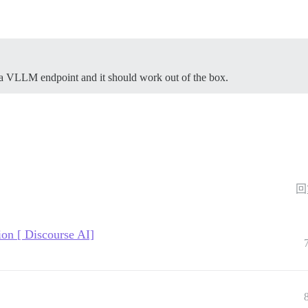
a VLLM endpoint and it should work out of the box.
回
ion [ Discourse AI]