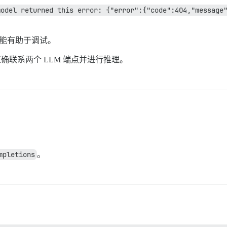
odel returned this error: {"error":{"code":404,"message"
可能有助于调试。
够正确联系两个 LLM 端点并进行推理。
mpletions
。