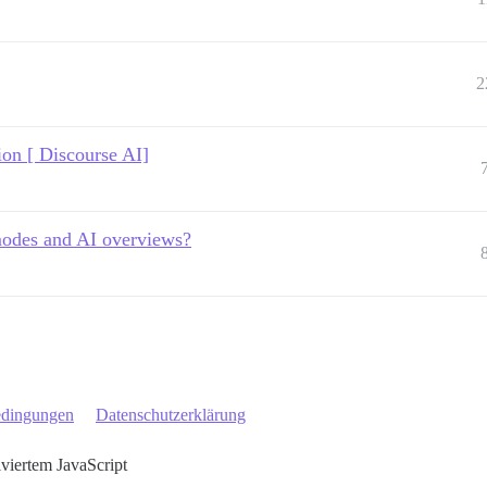
2
ion [ Discourse AI]
modes and AI overviews?
edingungen
Datenschutzerklärung
iviertem JavaScript