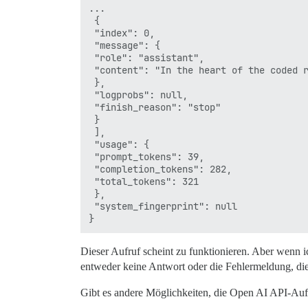
...

 {

 "index": 0,

 "message": {

 "role": "assistant",

 "content": "In the heart of the coded 
 },

 "logprobs": null,

 "finish_reason": "stop"

 }

 ],

 "usage": {

 "prompt_tokens": 39,

 "completion_tokens": 282,

 "total_tokens": 321

 },

 "system_fingerprint": null

Dieser Aufruf scheint zu funktionieren. Aber wenn i
entweder keine Antwort oder die Fehlermeldung, die 
Gibt es andere Möglichkeiten, die Open AI API-Au