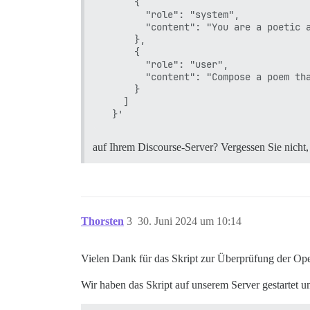
      {

        "role": "system",

        "content": "You are a poetic a
      },

      {

        "role": "user",

        "content": "Compose a poem tha
      }

    ]

auf Ihrem Discourse-Server? Vergessen Sie nicht,
Thorsten
3
30. Juni 2024 um 10:14
Vielen Dank für das Skript zur Überprüfung der Ope
Wir haben das Skript auf unserem Server gestartet u