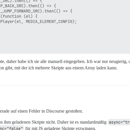
_SRC).then(() => {

P_BACK_SRC).then(() => {

_JUMP_FORWARD_SRC).then(() => {

(function (el) {

Player(el, MEDIA_ELEMENT_CONFIG);

e, daher habe ich sie alle manuell eingegeben. Ich war nur neugierig, o
n gibt, mit der ich mehrere Skripte aus einem Array laden kann.
gerade auf einen Fehler in Discourse gestoßen.
von ihm geladenen Skripte nicht. Daher ist es standardmäßig
async="tr
nc="false"
für mit JS geladene Skripte erzwingen.