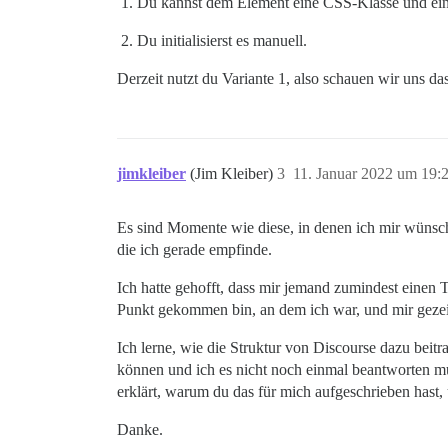
Du kannst dem Element eine CSS-Klasse und ein 
Du initialisierst es manuell.
Derzeit nutzt du Variante 1, also schauen wir uns da
jimkleiber
(Jim Kleiber)
3
11. Januar 2022 um 19:
Es sind Momente wie diese, in denen ich mir wüns
die ich gerade empfinde.
Ich hatte gehofft, dass mir jemand zumindest einen 
Punkt gekommen bin, an dem ich war, und mir gezeigt
Ich lerne, wie die Struktur von Discourse dazu beitr
können und ich es nicht noch einmal beantworten mu
erklärt, warum du das für mich aufgeschrieben hast,
Danke.