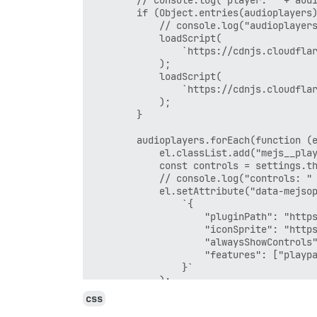
        // console.log("player: " + audi
        if (Object.entries(audioplayers)
            // console.log("audioplayers
            loadScript(

                `https://cdnjs.cloudflar
            );

            loadScript(

                `https://cdnjs.cloudflar
            );

        }

        audioplayers.forEach(function (e
            el.classList.add("mejs__play
            const controls = settings.th
            // console.log("controls: " 
            el.setAttribute("data-mejsop
                `{

                    "pluginPath": "https
                    "iconSprite": "https
                    "alwaysShowControls"
                    "features": ["playpa
                }`

            );

            el.setAttribute("preload", "
css
        });            
