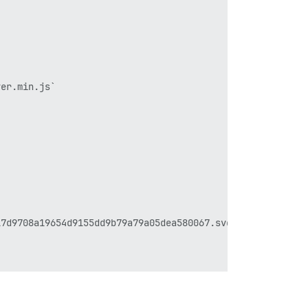
er.min.js`

7d9708a19654d9155dd9b79a79a05dea580067.svg",
