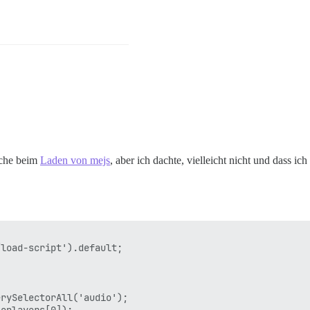
mache beim
Laden von mejs
, aber ich dachte, vielleicht nicht und dass 
load-script').default;

rySelectorAll('audio');
