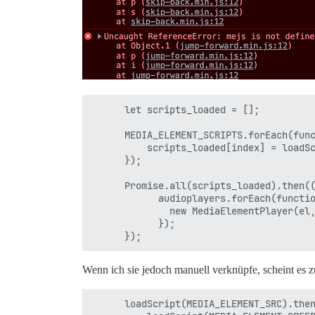
      let scripts_loaded = [];

      MEDIA_ELEMENT_SCRIPTS.forEach(func
          scripts_loaded[index] = loadSc
      });

      Promise.all(scripts_loaded).then((
            audioplayers.forEach(functio
              new MediaElementPlayer(el,
            });

Wenn ich sie jedoch manuell verknüpfe, scheint es zu
      loadScript(MEDIA_ELEMENT_SRC).then