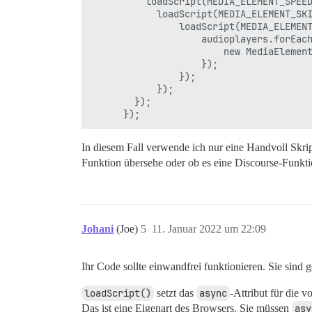
          loadScript(MEDIA_ELEMENT_SPEED
            loadScript(MEDIA_ELEMENT_SKI
                loadScript(MEDIA_ELEMENT
                    audioplayers.forEach
                        new MediaElement
                    });

                });

            });

        });

In diesem Fall verwende ich nur eine Handvoll Skript
Funktion übersehe oder ob es eine Discourse-Funktio
Johani
(Joe)
5
11. Januar 2022 um 22:09
Ihr Code sollte einwandfrei funktionieren. Sie sind 
loadScript()
setzt das
async
-Attribut für die 
Das ist eine Eigenart des Browsers. Sie müssen
asy