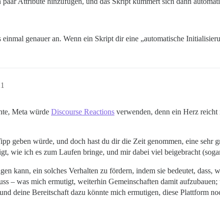
paar Attribute hinzufügen, und das Skript kümmert sich dann automat
s einmal genauer an. Wenn ein Skript dir eine „automatische Initialisi
21
chte, Meta würde
Discourse Reactions
verwenden, denn ein Herz reicht n
Tipp geben würde, und doch hast du dir die Zeit genommen, eine sehr g
, wie ich es zum Laufen bringe, und mir dabei viel beigebracht (sogar m
agen kann, ein solches Verhalten zu fördern, indem sie bedeutet, dass, 
ss – was mich ermutigt, weiterhin Gemeinschaften damit aufzubauen; un
 und deine Bereitschaft dazu könnte mich ermutigen, diese Plattform n