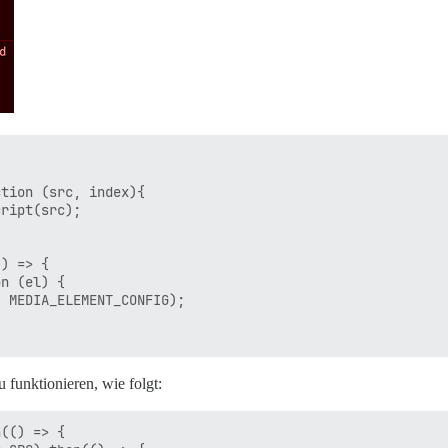
tion (src, index){

ript(src);

) => {

n (el) {

 MEDIA_ELEMENT_CONFIG);

 funktionieren, wie folgt:
(() => {
