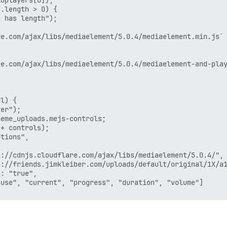
oplayers[0]);

.length > 0) {

 has length");

e.com/ajax/libs/mediaelement/5.0.4/mediaelement.min.js`

e.com/ajax/libs/mediaelement/5.0.4/mediaelement-and-play
l) {

er");

eme_uploads.mejs-controls;

+ controls);

tions",

://cdnjs.cloudflare.com/ajax/libs/mediaelement/5.0.4/",

://friends.jimkleiber.com/uploads/default/original/1X/a1
: "true",

use", "current", "progress", "duration", "volume"]

auto");            
