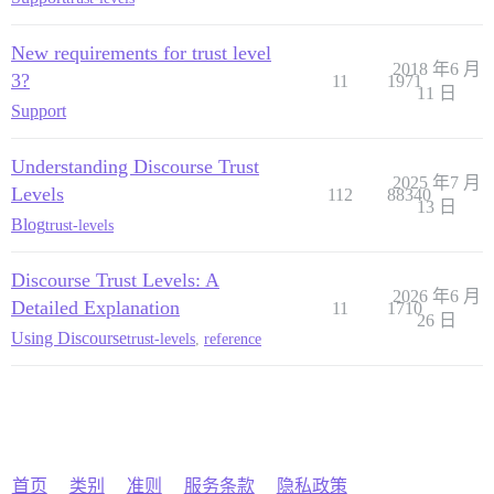
New requirements for trust level
2018 年6 月
3?
11
1971
11 日
Support
Understanding Discourse Trust
2025 年7 月
Levels
112
88340
13 日
Blog
trust-levels
Discourse Trust Levels: A
2026 年6 月
Detailed Explanation
11
1710
26 日
Using Discourse
trust-levels
,
reference
首页
类别
准则
服务条款
隐私政策