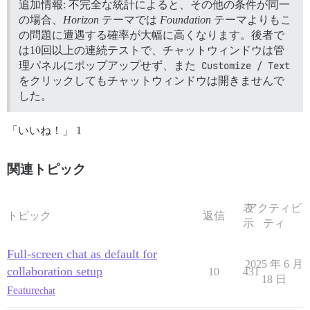
追加情報: 不完全な統計によると、その他の条件が同一
の場合、
Horizon
テーマでは
Foundation
テーマよりもこ
の問題に遭遇する確率が大幅に高くなります。後者で
は10回以上の連続テストで、チャットウィンドウは管
理パネルにポップアップせず、また
Customize / Text
をクリックしてもチャットウィンドウは開きませんで
した。
「いいね！」 1
関連トピック
表
アクティビ
トピック
返信
示
ティ
Full-screen chat as default for
2025 年 6 月
collaboration setup
10
431
18 日
Feature
chat