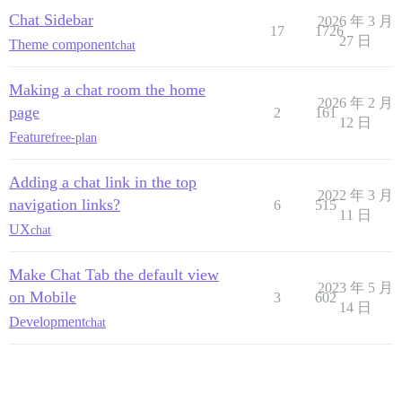
Chat Sidebar
2026 年 3 月
17
1726
27 日
Theme component
chat
Making a chat room the home
2026 年 2 月
page
2
161
12 日
Feature
free-plan
Adding a chat link in the top
2022 年 3 月
navigation links?
6
515
11 日
UX
chat
Make Chat Tab the default view
2023 年 5 月
on Mobile
3
602
14 日
Development
chat