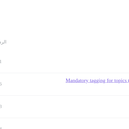
الرد
1
Mandatory tagging for topics (
6
3
4