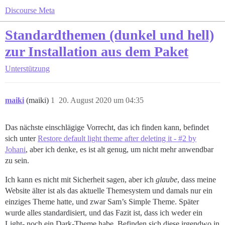
Discourse Meta
Standardthemen (dunkel und hell)
zur Installation aus dem Paket
Unterstützung
maiki
(maiki)
1
20. August 2020 um 04:35
Das nächste einschlägige Vorrecht, das ich finden kann, befindet
sich unter
Restore default light theme after deleting it - #2 by
Johani
, aber ich denke, es ist alt genug, um nicht mehr anwendbar
zu sein.
Ich kann es nicht mit Sicherheit sagen, aber ich
glaube
, dass meine
Website älter ist als das aktuelle Themesystem und damals nur ein
einziges Theme hatte, und zwar Sam’s Simple Theme. Später
wurde alles standardisiert, und das Fazit ist, dass ich weder ein
Light- noch ein Dark-Theme habe. Befinden sich diese irgendwo in