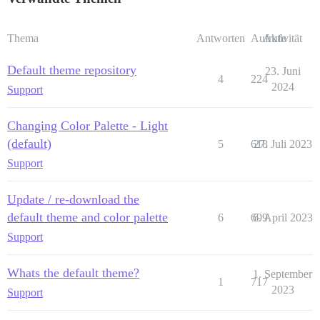
Thema
Antworten
Aufrufe
Aktivität
Default theme repository
23. Juni
4
224
2024
Support
Changing Color Palette - Light
(default)
5
618
27. Juli 2023
Support
Update / re-download the
default theme and color palette
6
699
6. April 2023
Support
Whats the default theme?
1. September
1
717
2023
Support