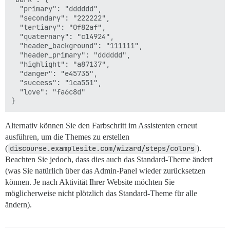
  "primary": "dddddd",

  "secondary": "222222",

  "tertiary": "0f82af",

  "quaternary": "c14924",

  "header_background": "111111",

  "header_primary": "dddddd",

  "highlight": "a87137",

  "danger": "e45735",

  "success": "1ca551",

  "love": "fa6c8d"

Alternativ können Sie den Farbschritt im Assistenten erneut
ausführen, um die Themes zu erstellen
(
discourse.examplesite.com/wizard/steps/colors
).
Beachten Sie jedoch, dass dies auch das Standard-Theme ändert
(was Sie natürlich über das Admin-Panel wieder zurücksetzen
können. Je nach Aktivität Ihrer Website möchten Sie
möglicherweise nicht plötzlich das Standard-Theme für alle
ändern).