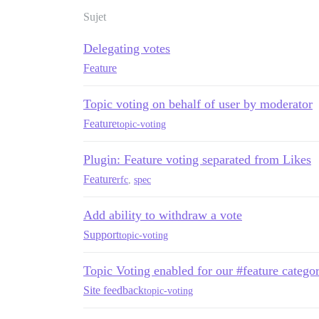
Sujet
Delegating votes
Feature
Topic voting on behalf of user by moderator
Feature
topic-voting
Plugin: Feature voting separated from Likes
Feature
rfc
,
spec
Add ability to withdraw a vote
Support
topic-voting
Topic Voting enabled for our #feature categor
Site feedback
topic-voting