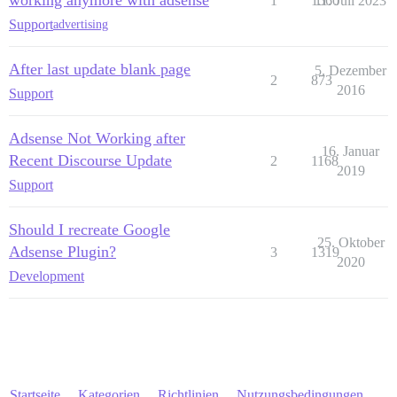
1
1560
11. Juli 2023
Support
advertising
After last update blank page
5. Dezember
2
873
2016
Support
Adsense Not Working after
16. Januar
Recent Discourse Update
2
1168
2019
Support
Should I recreate Google
25. Oktober
Adsense Plugin?
3
1319
2020
Development
Startseite
Kategorien
Richtlinien
Nutzungsbedingungen