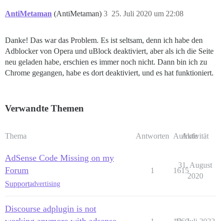
AntiMetaman
(AntiMetaman)
3
25. Juli 2020 um 22:08
Danke! Das war das Problem. Es ist seltsam, denn ich habe den
Adblocker von Opera und uBlock deaktiviert, aber als ich die Seite
neu geladen habe, erschien es immer noch nicht. Dann bin ich zu
Chrome gegangen, habe es dort deaktiviert, und es hat funktioniert.
Verwandte Themen
Thema
Antworten
Aufrufe
Aktivität
AdSense Code Missing on my
31. August
Forum
1
1615
2020
Support
advertising
Discourse adplugin is not
working anymore with adsense