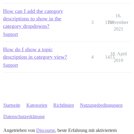
How can I add the category
16.
descriptions to show in the
3
1138
November
category dropdowns?
2021
Support
How do I show a topic
18. April
description in category view?
4
1413
2019
Support
Startseite
Kategorien
Richtlinien
Nutzungsbedingungen
Datenschutzerklärung
Angetrieben von
Discourse
, beste Erfahrung mit aktiviertem