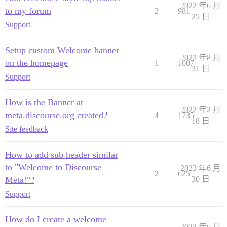
2022 年6 月
to my forum
2
981
25 日
Support
Setup custom Welcome banner
2023 年8 月
on the homepage
1
1007
31 日
Support
How is the Banner at
2022 年2 月
meta.discourse.org created?
4
1735
18 日
Site feedback
How to add sub header similar
to "Welcome to Discourse
2023 年6 月
2
625
Meta!"?
30 日
Support
How do I create a welcome
2023 年6 月