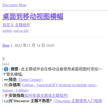
Discourse Meta
桌面到移动视图横幅
自定义
主题组件
,
mobile
end-of-life
Don
1
2022 年11 月 14 日 16:01
|||
|-|-|-|
|
|
摘要
| 此主题组件会在移动设备使用桌面视图时添加一
个警告横幅。
|
|
预览
|
Theme Creator
|
|
|
存储库
|
GitHub - VaperinaDEV/desktop-to-mobile-view-
banner · GitHub
|
|
|
安装指南
|
如何安装主题或主题组件
|
|
|
对 Discourse 主题不熟悉？
|
Discourse 主题使用入门指南