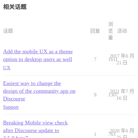
相关话题
浏
话题
回复
览
活动
量
Add the mobile UX as a theme
2017 年6 月
option to desktop users as well
7
1611
21 日
UX
Easiest way to change the
design of the community app on
2021 年7 月
9
1307
Discourse
16 日
Support
Breaking Mobile view check
after Discourse update to
2020 年6 月
1
763
2.5.0.beta7
25 日