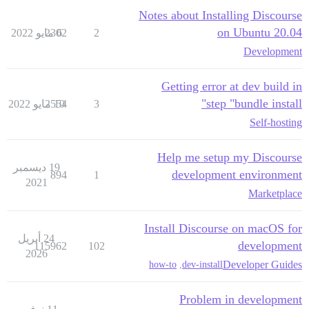
Notes about Installing Discourse
on Ubuntu 20.04
2
6 مايو 2022
2302
Development
Getting error at dev build in
step "bundle install"
3
10 مايو 2022
2554
Self-hosting
Help me setup my Discourse
19 ديسمبر
development environment
894
1
2021
Marketplace
Install Discourse on macOS for
24 أبريل
development
115962
102
2026
Developer Guides
how-to
,
dev-install
Problem in development