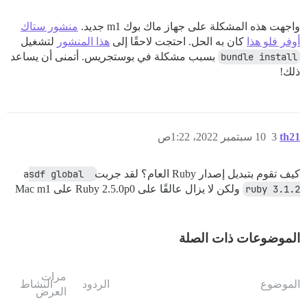
واجهت هذه المشكلة على جهاز ماك بوك m1 جديد.
منشور ستاك
أوفر فلو هذا
كان به الحل. احتجت لاحقًا إلى
هذا المنشور
لتشغيل
bundle install
بسبب مشكلة في بوستجريس. أتمنى أن يساعد
ذلك!
th21
3
10 سبتمبر 2022، 1:22ص
كيف تقوم بتبديل إصدار Ruby العام؟ لقد جربت
asdf global 
ruby 3.1.2
ولكن لا يزال عالقًا على Ruby 2.5.0p0 على Mac m1
الموضوعات ذات الصلة
مرات
الموضوع
الردود
النشاط
العرض