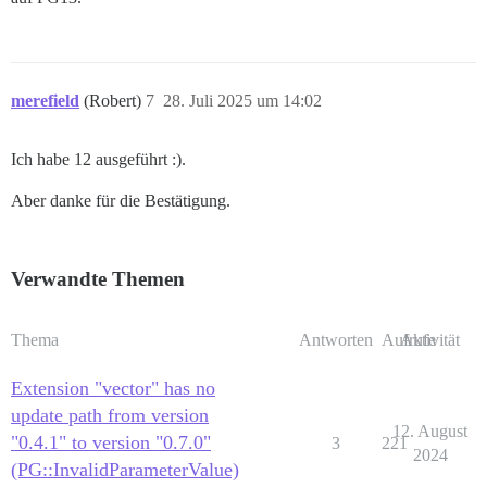
merefield
(Robert)
7
28. Juli 2025 um 14:02
Ich habe 12 ausgeführt :).
Aber danke für die Bestätigung.
Verwandte Themen
Thema
Antworten
Aufrufe
Aktivität
Extension "vector" has no
update path from version
12. August
"0.4.1" to version "0.7.0"
3
221
2024
(PG::InvalidParameterValue)