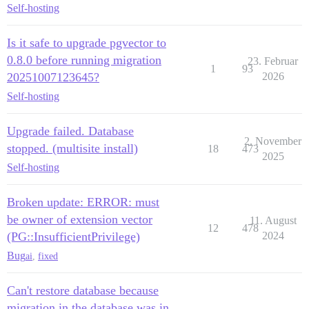
Self-hosting
Is it safe to upgrade pgvector to
0.8.0 before running migration
23. Februar
1
93
20251007123645?
2026
Self-hosting
Upgrade failed. Database
2. November
stopped. (multisite install)
18
473
2025
Self-hosting
Broken update: ERROR: must
be owner of extension vector
11. August
12
478
(PG::InsufficientPrivilege)
2024
Bug
ai
,
fixed
Can't restore database because
migration in the database was in